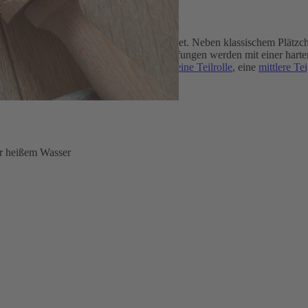
st und für vielfältige Anwendungen geeignet. Neben klassischem Plätzch
icht vorgesehen; Teigreste in den Vertiefungen werden mit einer harte
 dekorative Muster. Ergänzend sind eine
kleine Teilrolle
, eine
mittlere Tei
den.
er heißem Wasser