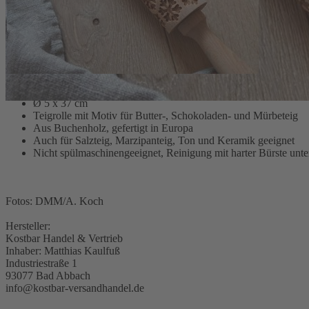
Gefertigt aus Buchenholz in Europa, ist die Teigrolle mit Motiv robu
wie Ton und Keramik prägen. Die Reinigung in der Spülmaschine ist n
cm liegt die Rolle gut in der Hand und bietet ausreichend Fläche für
Sortiment für unterschiedliche Back- und Gestaltungsaufgaben abrun
Ø 5 x 37 cm
Teigrolle mit Motiv für Butter-, Schokoladen- und Mürbeteig
Aus Buchenholz, gefertigt in Europa
Auch für Salzteig, Marzipanteig, Ton und Keramik geeignet
Nicht spülmaschinengeeignet, Reinigung mit harter Bürste unt
Fotos: DMM/A. Koch
Hersteller:
Kostbar Handel & Vertrieb
Inhaber: Matthias Kaulfuß
Industriestraße 1
93077 Bad Abbach
info@kostbar-versandhandel.de