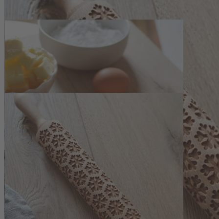
Zum Anfang der Bildergalerie springen
Artikelnr.
140287
Teigrolle mit Motiv
Artikel vergriffen
Beschreibung
Fein geprägte Gebäcke mit der Teigrolle 
Die Teigrolle mit Motiv prägt ein tiefes, gleichmäßiges Muster in den 
Schokoladenteig und festem Mürbeteig. Für eine scharfe Abbildung de
wird der Teig mit einer regulären Teigrolle auf die gewünschte Dicke a
bevor der Teig mit Ausstechförmchen, einem Glas oder durch Zuschn
Vielseitig einsetzbar und aus Buchenholz g