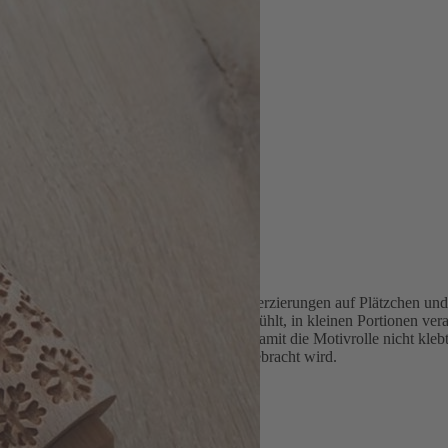
mit Motiv
Teig und sorgt so für deutlich sichtbare Verzierungen auf Plätzchen und
s Motivs wird der Teig zunächst gut gekühlt, in kleinen Portionen ver
usgerollt und leicht mit Mehl bestäubt, damit die Motivrolle nicht kleb
eiden in Quadrate und Rauten in Form gebracht wird.
efertigt