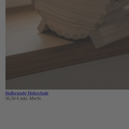
Halbrunde Holzschale
36,50 €
inkl. MwSt.