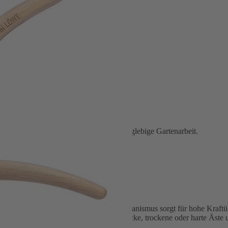
sten, handgefertigt in Deutschland für langlebige Gartenarbeit.
en Gehölzschnitt
präziser Schneidtechnik. Der Amboss-Mechanismus sorgt für hohe Kraft
h eignet sich die Schere besonders für dicke, trockene oder harte Äste u
linge, auch bei längerem Einsatz.