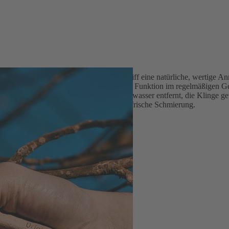
Deutschland
 verleihen der Gartenschere mit Holzgriff eine natürliche, wertige An
land handgefertigt und ist auf zuverlässige Funktion im regelmäßigen G
Feuchtigkeit mit Bürste, Tuch und Seifenwasser entfernt, die Klinge ge
ngen, das Prüfen der Lagerung und eine frische Schmierung.
 Hickoryholz
te, dicke Äste
legt