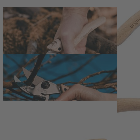
Zum Anfang der Bildergalerie springen
Artikelnr.
140675
Gartenschere mit Holzgriff
98,00 €
inkl. MwSt.
1
Zum Warenkorb hinzufügen
Zur Wunschliste hinzufügen
Sofort lieferbar
Präzise Gartenschere mit Holzgriff für kraftvolle Schnitte an harten Ä
Beschreibung
Kraftvoller Schnitt für den anspruchsvoll
Diese Gartenschere mit Holzgriff vereint robuste Konstruktion mit 
kontrollierten Schnitt ähnlich einer Bypass-Schere ermöglicht. Dadurc
Obstgarten. Die handliche Form ermöglicht ein sicheres Führen der K