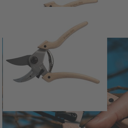
Massive Echtholzgriffe und Fertigung in 
Die massiven Griffe aus Hickoryholz liegen angenehm in der Hand und
trägt zu einer langen Nutzungsdauer bei. Die Schere wird in Deutsch
Lagerung empfohlen; nach der Arbeit sollten Pflanzenreste, Erde und 
schwergängiger Bedienung helfen das Entfernen starker Verschmutzu
Handgefertigte Gartenschere mit massiven Echtholzgriffen aus
Kombination aus Amboss-Technik und präzisem Schnitt für har
Gefertigt in Deutschland
Maße: ca. Ø 2,5 x 21 cm
Für regelmäßigen Gehölzschnitt und langlebige Nutzung ausge
Hinweise