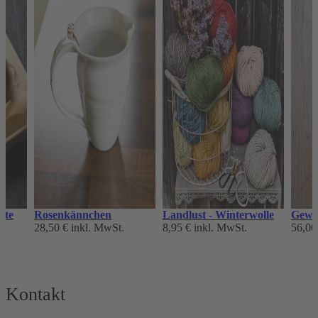
tte
Rosenkännchen
Landlust - Winterwolle
Gewür
28,50 €
inkl. MwSt.
8,95 €
inkl. MwSt.
56,00
Kontakt