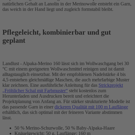
natürlichen Gehalt an Lanolin in der Merinowolle entsteht ein Garn,
das weich in der Hand liegt und zugleich formstabil bleibt.
Pflegeleicht, kombinierbar und gut
geplant
Landlust - Alpaka-Merino 160 lässt sich im Wollwaschgang bei 30
°C mit einem geeigneten Wollwaschmittel reinigen und ist damit
alltagstauglich einsetzbar. Mit der empfohlenen Nadelstärke 4 bis
4,5 entstehen gleichmäßige Maschen, die auch mehrfarbige Muster
klar zeichnen. Eine ausführliche Anleitung für das
Strickprojekt
„Fröhlicher Schal mit Farbmuster“
steht kostenlos zum
Herunterladen und Ausdrucken bereit und erleichtert die
Projektplanung von Anfang an. Für stärker strukturierte Modelle ist
das passende Garn in einer
dickeren Qualität mit 100 m Lauflänge
erhältlich, das sich optimal mit der feineren Variante abstimmen
lässt.
50 % Merino-Schurwolle, 50 % Baby-Alpaka-Haare
Knäuelgewicht: 50 g, Lauflänge: 160 m