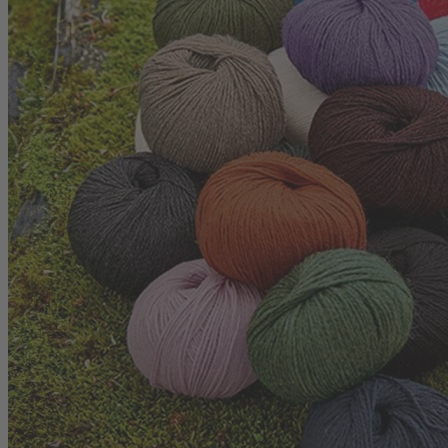
Zum Anfang der Bildergalerie springen
Artikelnr.
011807
Landlust - Alpaka-Merino 160
160 m Lauflänge, 50 g
8,95 €
inkl. MwSt.