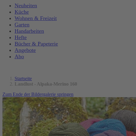
Neuheiten
Küche
Wohnen & Freizeit
Garten
Handarbeiten
Hefte
Bücher & Papeterie
Angebote
Abo
Startseite
Landlust - Alpaka-Merino 160
Zum Ende der Bildergalerie springen