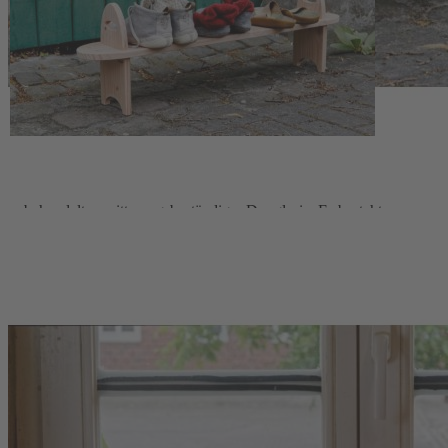
einen geordneten Platz finden.
Massives Douglasienholz in
handwerklicher Qualität
Gefertigt wird das Steckregal in Handarbeit in Deutschland aus
unbehandelter, witterungsbeständiger Douglasie. Es besteht aus
einem Boden und zwei Seitenteilen aus Massivholz, der Boden wird
einfach in die Seitenteile gesteckt und mit Keilen fixiert – ganz ohne
zusätzliche Beschläge. Für den Einsatz als Blumenbank oder
Schuhregal im Außenbereich empfiehlt sich eine Imprägnierung mit
transparenter Lasur oder Öl, beispielsweise mit natürlichem Leinöl,
um die Oberfläche zu schützen und die Maserung dezent zu
betonen. Das Steckregal ist auch in einer
kleineren Ausführung
erhältlich. Weitere Informationen zum Produzentenstandort und
Hintergründen finden sich unter „Mehr Infos zum Hersteller finden
Sie
hier
Steckregal aus witterungsbeständiger, unbehandelter
Douglasie (Massivholz)