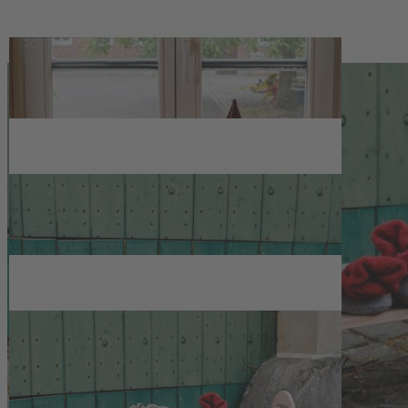
Zur Wunschliste hinzufügen
Sofort lieferbar
Steckregal aus Douglasie für Fensterbank, Küche oder Flur:
vielseitig nutzbar, schlichtes Massivholz und handgefertigt in
Deutschland.
Beschreibung
Vielseitiges Steckregal aus Douglasie für
drinnen und draußen
Das Steckregal aus Douglasie bietet auf schmaler Grundfläche viel
Stellfläche und fügt sich mit seiner klaren Formensprache
unaufdringlich in Fensterbank, Küche oder Flur ein. Auf einer
Länge von 97 cm und einer Tiefe von 16 cm lassen sich Geschirr,
Gläser, Vorratsdosen oder jahreszeitliche Dekoration übersichtlich
arrangieren. Unter dem Boden entsteht mit 16,5 cm Höhe
zusätzlicher Stauraum, etwa für Körbe oder Schuhe, während bis
zur oberen Ablage 18 cm Platz bleiben. Mit einer Gesamthöhe von
31 cm inklusive der seitlichen Griffe eignet sich das Steckregal
ebenso als Blumenbank, auf der Töpfe in verschiedenen Größen