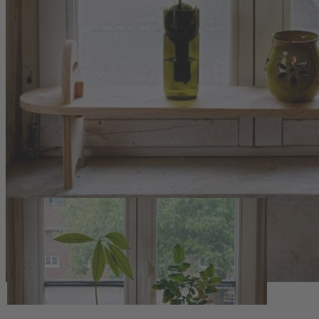
Zum Anfang der Bildergalerie springen
Artikelnr.
140085
Steckregal aus Douglasie
49,50 €
inkl. MwSt.
1
Zum Warenkorb hinzufügen