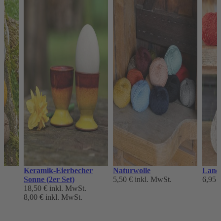
Keramik-Eierbecher
Naturwolle
Landl
Sonne (2er Set)
5,50 €
inkl. MwSt.
6,95 
18,50 €
inkl. MwSt.
8,00 €
inkl. MwSt.