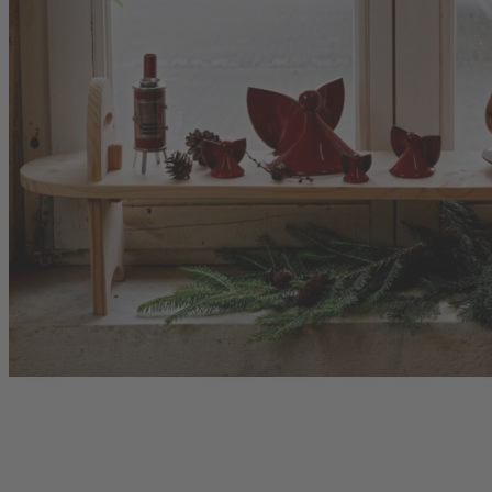
Maße: ca. 97 cm Länge, 16 cm Tiefe, 31 cm Gesamthöhe
Platz unter dem Regal: ca. 16,5 cm; Höhe bis zur oberen
Ablage: ca. 18 cm
Bestehend aus Boden und zwei Seitenteilen, gesteckt und mit
Keilen gesichert
Vielseitig nutzbar als Blumenbank, Schuhregal oder Ablage
auf Fensterbank und in der Küche
Hinweise
Das Holz für unsere Artikel wird sorgfältig ausgewählt. Es ist ein
Naturprodukt mit Besonderheiten, die nur zum Teil in der
Herstellung beeinflussbar sind. Leichte Abweichungen in Wuchs,
Farbe und Maserung und ein dadurch bedingtes Verziehen sind
nicht komplett vermeidbar. Auch kleine Krümmungen und Risse
sind kein Qualitätsmangel, sondern ein natürlicher Prozess beim
Trocknen des Holzes. Astbildungen gehören zum natürlichen
Erscheinungsbild vom Holz und trotz genauer Qualitätskontrolle
lassen sich Astlöcher sowie kleine Spalten und raue Stellen nicht