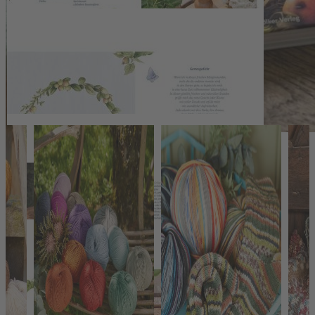
Produkthersteller:
Coppenrath Verlag GmbH & Co.KG
Hafenweg 30
48155 Münster
info@coppenrath.de
Das könnte Ihnen auch gefallen