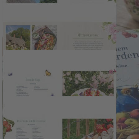
und den charakteristischen Illustrationen von Marjolein Bastin, die
die Atmosphäre eines blühenden Cottage Gartens aufgreifen. Die
Ausgabe im Format 20 x 26,5 cm erscheint als Hardcover mit
Hochprägung auf dem Cover und vermittelt eine wertige, langlebige
Anmutung, die sich im Bücherregal ebenso bewährt wie in der
Küche. Das Buch wird in Münster produziert und eignet sich durch
Gestaltung und Inhalt gleichermaßen als inspirierendes
Nachschlagewerk wie auch als besonderes Geschenk für Liebhaber
einer natürlichen, garteninspirierten Küche.
Maße: ca. 20 x 26,5 cm, Hardcover mit Hochprägung auf
dem Cover
Über 55 Rezepte mit Obst, Gemüse und Kräutern aus dem
Garten
Mit stimmungsvoller Gartenpoesie und Illustrationen von
Marjolein Bastin
Hochwertige Ausstattung, ideal auch als Geschenk
Produziert in Münster
Fotos: KI-generiert mithilfe von Nano Banana Pro, Prompt: DMM /
J. Graes (1+2), PR Coppenrath (3-6)