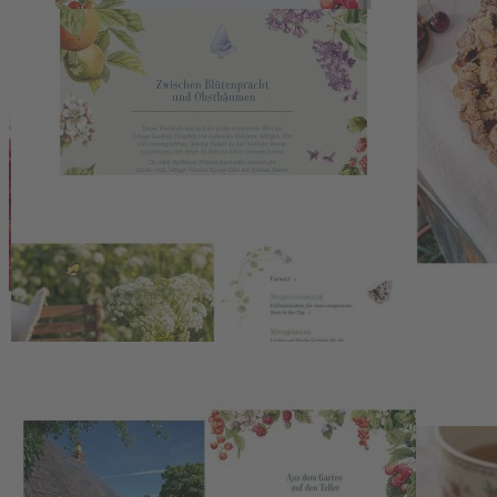
Garden
Dieses hochwertig ausgestattete Kochbuch vereint über 55 „Rezepte
aus dem Cottage Garden“ zu einer abwechslungsreichen Sammlung
für die genussvolle Landhausküche. Im Mittelpunkt stehen frisches
Obst, Gemüse und Kräuter aus dem eigenen Garten, die zu
klassischen und neuen Gerichten verarbeitet werden – vom
Aprikosen-Frühstückscrumble über herzhafte Quiche Royal bis hin
zum luftigen Victoria Sponge Cake. Die Rezepte sind übersichtlich
aufgebaut und laden dazu ein, saisonale Zutaten gezielt zu nutzen
und vielseitig zu kombinieren.
Garten-Kochbuch mit Illustrationen von
Marjolein Bastin – Inspirierende Rezepte,
Gartenpoesie & hochwertiges Hardcover
Begleitet werden die Rezepte von stimmungsvoller Gartenpoesie