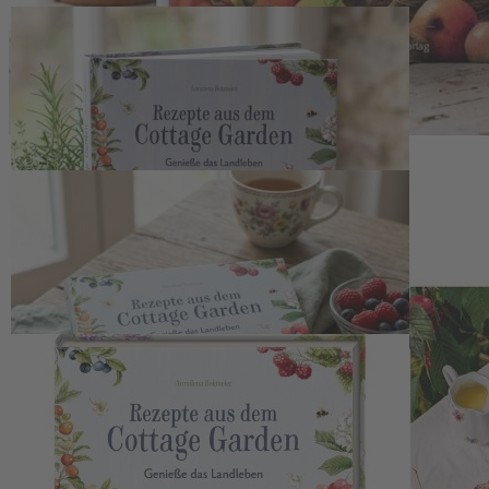
Zum Anfang der Bildergalerie springen
Artikelnr.
140785
Kochbuch Rezepte aus dem
Cottage Garden
30,00 €
inkl. MwSt.
1
Zum Warenkorb hinzufügen
Zur Wunschliste hinzufügen
Sofort lieferbar
Entdecken Sie stimmungsvolle Rezepte aus dem Cottage Garden
und zaubern Sie mit Gartenfrüchten und Kräutern
abwechslungsreiche Landhausgerichte.
Ausgezeichnet als zweitbestes Gartenkochbuch 2026 durch den
Deutschen Gartenbuchpreis.
Beschreibung
Kulinarische Vielfalt aus dem Cottage