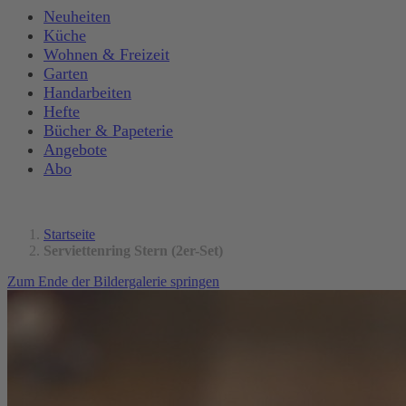
Neuheiten
Küche
Wohnen & Freizeit
Garten
Handarbeiten
Hefte
Bücher & Papeterie
Angebote
Abo
Startseite
Serviettenring Stern (2er-Set)
Zum Ende der Bildergalerie springen