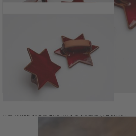
Der Serviettenring Stern (2er-Set) entsteht in einer Töpferei in
Thüringen aus sorgfältig modellierter Manufakturkeramik. Jeder
Ring wird von Hand geformt, zweimal gebrannt und anschließend
glasiert. Die Form besteht aus einem flachen Stern, an dem ein
geschlossener Ring angebracht ist, durch den eine aufgerollte
Serviette sicher geführt wird. So entsteht ein funktionales Detail, das
den gedeckten Tisch strukturiert und für eine aufgeräumte, klare
Optik sorgt.
Vielseitige Dekoration in dunklem Rot
Mit ihrem dunklen Rot setzen die Serviettenringe Akzente, die
besonders zur Weihnachtszeit harmonisch wirken, sich aber ebenso
gut in eine jahreszeitliche Tischgestaltung einfügen. Auf einer hellen
Tischdecke kommen Form und Glasur besonders zur Geltung,
während sie sich mit natürlichem Tannengrün oder schlichten
Leinenservietten kombinieren lassen. In Verbindung mit weiterer
roter Keramik, etwa einem
Kerzenteller
oder einer
Engelfamilie
,
entsteht ein ruhiges, abgestimmtes Gesamtbild. Da die
Serviettenringe handgefertigte Unikate sind, können die Maße leicht