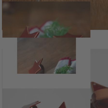
Zum Anfang der Bildergalerie springen
Artikelnr.
140490
Serviettenring Stern (2er-Set)
28,50 €
inkl. MwSt.
1
Zum Warenkorb hinzufügen
Zur Wunschliste hinzufügen
Sofort lieferbar
Serviettenring Stern (2er-Set) aus thüringischer Manufakturkeramik,
handgefertigt in dunklem Rot für stimmige Tischdekoration das
ganze Jahr.
Beschreibung
Handgefertigte Keramik für eine
stimmige Tafel