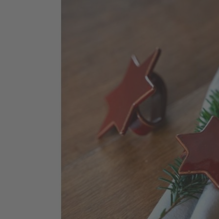
variieren und jeder Stern erhält eine individuelle Anmutung.
Serviettenring Stern (2er-Set) aus thüringischer
Manufakturkeramik
Setumfang: 2 Serviettenringe in Sternform mit angesetztem
Ring
Maße je Stern ca. 8 x 8 cm (leichte Abweichungen möglich)
Zweimal gebrannt und glasiert für eine robuste,
alltagstaugliche Oberfläche
Farbgebung in dunklem Rot, gut kombinierbar mit weiterer
roter Keramik
Fotos: DMM/L. Andresen
Produkthersteller:
Töpferhog Gramann in Römhild GmbH
Milzer Str. 30
98630 Römhild
www.toepferhof-gramann.com
Das könnte Ihnen auch gefallen