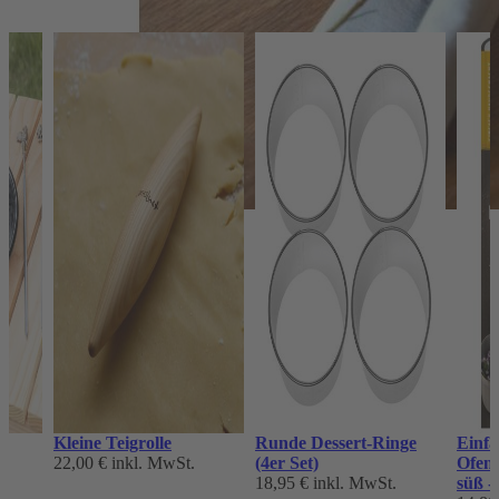
Kleine Teigrolle
Runde Dessert-Ringe
Einfa
22,00 €
inkl. MwSt.
(4er Set)
Ofeng
18,95 €
inkl. MwSt.
süß -