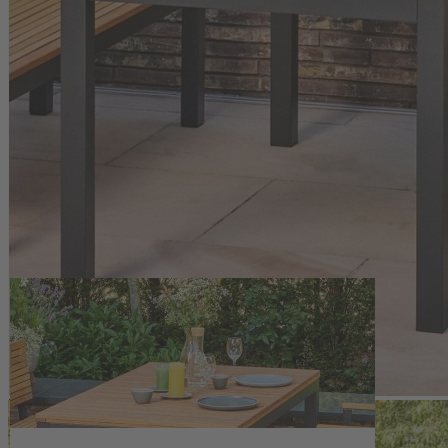
Zum Anfang der Bildergalerie springen
Artikelnr.
140359
Eckiger Gartentisch Robinie
799,00 €
inkl. MwSt.
1
Zum Warenkorb hinzufügen