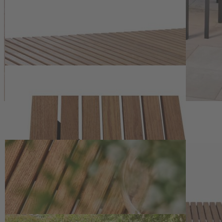
Das rostfreie, pulverbeschichtete Gestell sorgt für eine
widerstandsfähige Oberfläche und unterstreicht die klare, moderne
Form des Tisches. Die Höhe von 76 cm ermöglicht eine angenehme
Sitzposition mit gängigen Gartenstühlen. Passend zu dem Tisch sind
eine
Rollliege
, ein
Gartenstuhl mit Armlehnen
und eine
Zweisitzer-
Gartenbank
erhältlich.
Robuster Gartentisch aus heimischem, FSC-zertifiziertem und
geöltem Robinienholz
Gestell aus pulverbeschichtetem, rostfreiem Aluminium in
matt Anthrazit
Maße: 160 x 90 x 76 cm (L x B x H), Tischplatte 3,5 cm stark
Gewicht: 28 kg, stabil und dennoch verhältnismäßig leicht
Hinweise
Das Holz für unsere Artikel wird sorgfältig ausgewählt. Es ist ein