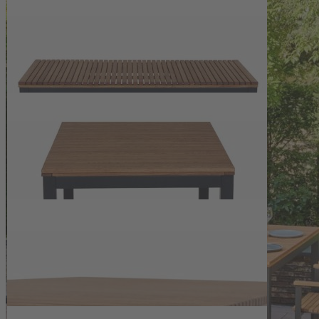
Zur Wunschliste hinzufügen
Sofort lieferbar
Eckiger Gartentisch Robinie für gesellige Runden im Freien mit
warmer Holzoptik und pflegeleichtem Gestell in matt Anthrazit.
Beschreibung
Beständiger Gartentisch aus
Robinienholz und Aluminium
Der Eckiger Gartentisch Robinie verbindet heimisches, FSC-
zertifiziertes und geöltes Robinienholz mit einem
pulverbeschichteten Aluminiumgestell in matt Anthrazit. Die 3,5 cm
starke Tischplatte zeigt die charakteristische, lebendige Maserung
der Robinie und bietet mit 160 x 90 cm eine großzügige Fläche für
Mahlzeiten, Spiele oder die Arbeit im Freien. Robinienholz zählt zu
den härtesten europäischen Hölzern, ist sehr stabil und dank
natürlicher Gerbsäure widerstandsfähig gegen pflanzliche und
tierische Schädlinge. Mit einem Gewicht von 28 kg steht der Tisch
sicher, bleibt aber durch das Aluminiumgestell dennoch
verhältnismäßig leicht zu handhaben.