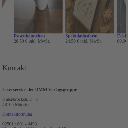
Rosenkännchen
Spekulatiusform
Eckig
28,50 €
inkl. MwSt.
24,50 €
inkl. MwSt.
89,90
Kontakt
Leserservice der DMM Verlagsgruppe
Hülsebrockstr. 2 - 8
48165 Münster
Kontaktformular
02501 / 801 - 4493