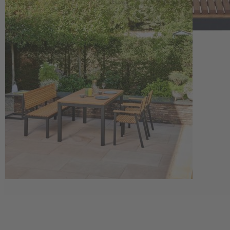
Naturprodukt mit Besonderheiten, die nur zum Teil in der
Herstellung beeinflussbar sind. Leichte Abweichungen in Wuchs,
Farbe und Maserung und ein dadurch bedingtes Verziehen sind
nicht komplett vermeidbar. Auch kleine Krümmungen und Risse
sind kein Qualitätsmangel, sondern ein natürlicher Prozess beim
Trocknen des Holzes. Astbildungen gehören zum natürlichen
Erscheinungsbild vom Holz und trotz genauer Qualitätskontrolle
lassen sich Astlöcher sowie kleine Spalten und raue Stellen nicht
immer vermeiden und stellen keine Qualitätsminderung dar. Ein
weiterer natürlicher Prozess und somit kein Mangel ist das Austreten
von Harz bzw. Gerbsäure bei Eichenholz.
Versandinformationen: Das Produkt kann nicht an die Packstation
geliefert werden. Der Gartentisch wird von unserem Lieferanten
Gautzsch fertig montiert als DHL-Paket geliefert. Die Lieferzeit
kann bis zu 14 Tage betragen. Versand nur nach Deutschland und
Österreich!
Fotos: PR Gautzsch