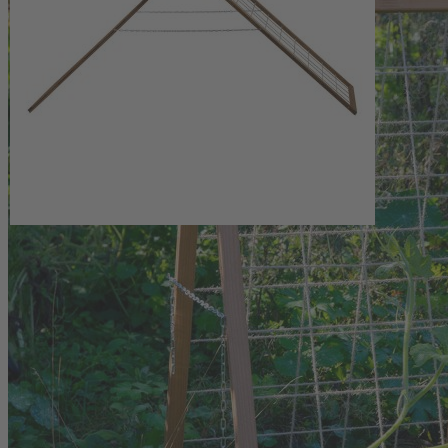
Erbsen geeignet
Einsetzbar im Beet oder als Ergänzung zum Hochbeet
Lieferung als Bausatz inklusive Montageanleitung
Hinweise
Das Holz für unsere Artikel wird sorgfältig ausgewählt. Es ist ein
Naturprodukt mit Besonderheiten, die nur zum Teil in der
Herstellung beeinflussbar sind. Leichte Abweichungen in Wuchs,
Farbe und Maserung und ein dadurch bedingtes Verziehen sind
nicht komplett vermeidbar. Auch kleine Krümmungen und Risse
sind kein Qualitätsmangel, sondern ein natürlicher Prozess beim
Trocknen des Holzes. Astbildungen gehören zum natürlichen
Erscheinungsbild vom Holz und trotz genauer Qualitätskontrolle
lassen sich Astlöcher sowie kleine Spalten und raue Stellen nicht
immer vermeiden und stellen keine Qualitätsminderung dar. Ein
weiterer natürlicher Prozess und somit kein Mangel ist das Austreten
von Harz bzw. Gerbsäure bei Eichenholz.