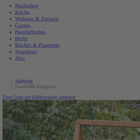
Neuheiten
Küche
Wohnen & Freizeit
Garten
Handarbeiten
Hefte
Bücher & Papeterie
Angebote
Abo
Startseite
Rankhilfe klappbar
Zum Ende der Bildergalerie springen