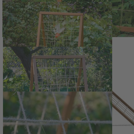
Zum Anfang der Bildergalerie springen
Artikelnr.
140567
Rankhilfe klappbar
62,50 €
inkl. MwSt.
1
Zum Warenkorb hinzufügen
Zur Wunschliste hinzufügen
Sofort lieferbar
Praktische Rankhilfe klappbar aus Kiefernholz mit Jutesträngen für
platzsparendes, ertragreiches Wachstum von Gemüse.
Beschreibung
Stabile Unterstützung für vertikales
Wachstum im Beet
Die Rankhilfe klappbar aus FSC®-zertifiziertem Kiefernholz und