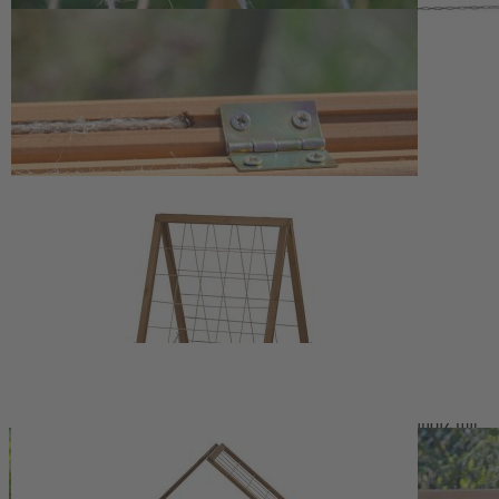
robusten Jutesträngen schafft auf natürliche Weise Struktur im
Gemüsegarten. Auf dem Beet aufgestellt oder als Ergänzung zum
Hochbeet eingesetzt, bietet sie kletternden Gemüsepflanzen wie
Tomaten, Gurken oder Erbsen sicheren Halt. Durch das vertikale
Wachstum wird die vorhandene Fläche optimal genutzt, was den
Anbau auf kleinerem Raum erleichtert und die Ernte übersichtlich
zugänglich macht. Die Konstruktion lässt sich bei Bedarf umstellen
oder platzsparend lagern, wenn sie nicht im Einsatz ist.
Das fein gearbeitete Holzgestell mit seinem gleichmäßigen Netz aus
Jute fügt sich harmonisch in naturnahe Pflanzungen ein und
unterstützt eine übersichtliche Kulturführung. Die Maße von 55 x 80
x 108 cm sind so gewählt, dass die Rankhilfe sowohl in klassischen
Beeten als auch an Hochbeeten flexibel eingesetzt werden kann. Für
eine möglichst lange Haltbarkeit sollte die Holzschutzlasur
regelmäßig erneuert werden, damit die Oberfläche vor
Witterungseinflüssen geschützt bleibt und die Konstruktion über
viele Gartensaisons hinweg zuverlässig genutzt werden kann.
Rankhilfe klappbar aus FSC®-zertifiziertem Kiefernholz mit
Jutesträngen
Maße: ca. 55 x 80 x 108 cm
Für Rank- und Kletterpflanzen wie Tomaten, Gurken oder