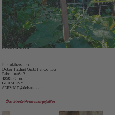
Das Produkt wird als Bausatz inklusive Aufbauanleitung geliefert.
Versandinformationen: Das Produkt kann nicht an die Packstation
geliefert werden.
Fotos: PR Dobar
Produkthersteller:
Dobar Trading GmbH & Co. KG
Fabrikstraße 3
48599 Gronau
GERMANY
SERVICE@dobar-e.com
Das könnte Ihnen auch gefallen