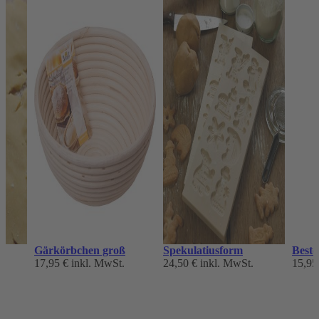
Gärkörbchen groß
Spekulatiusform
Beste
17,95 €
inkl. MwSt.
24,50 €
inkl. MwSt.
15,95