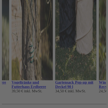
eere
Vogeltränke und
Gartensack Pop-up mit
Wind
Futterhaus Erdbeere
Deckel 90 l
Recyc
39,50 €
inkl. MwSt.
34,50 €
inkl. MwSt.
24,50