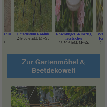
kis aus
Gartenstuhl Robinie
Rosenkugel Steinzeug,
Windl
249,00 €
inkl. MwSt.
frostsicher
Recy
MwSt.
36,50 €
inkl. MwSt.
24,5
Zur Gartenmöbel &
Beetdekowelt