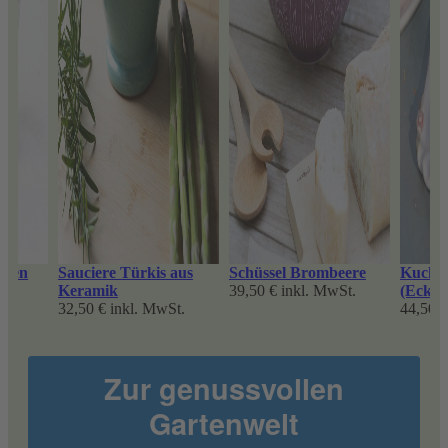
pfen
Sauciere Türkis aus
Schüssel Brombeere
Kuchen
St.
Keramik
39,50 €
inkl. MwSt.
(Eckig
32,50 €
inkl. MwSt.
44,50 €
Zur genussvollen
Gartenwelt