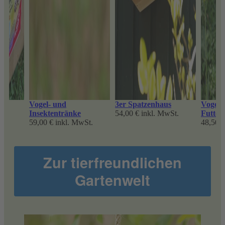
hne
Vogel- und
3er Spatzenhaus
Vogelh
Insektentränke
54,00 €
inkl. MwSt.
Futter
St.
59,00 €
inkl. MwSt.
48,50 €
Zur tierfreundlichen
Gartenwelt