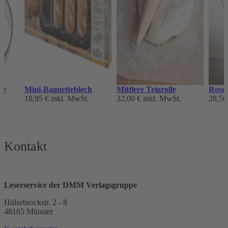
ge
Mini-Baguetteblech
Mittlere Teigrolle
Rose
18,95 €
inkl. MwSt.
32,00 €
inkl. MwSt.
28,50
Kontakt
Leserservice der DMM Verlagsgruppe
Hülsebrockstr. 2 - 8
48165 Münster