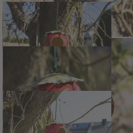
Zum Anfang der Bildergalerie springen
Artikelnr.
140779
Vogeltränke und Futterhaus
Erdbeere
39,50 €
inkl. MwSt.
33,50 €
Vorteilspreis Abonnenten
1
Zum Warenkorb hinzufügen
Zur Wunschliste hinzufügen
Sofort lieferbar
Formschöne Futterstation aus frostfester Keramik für Meisenknödel.
Auch als sommerliche Vogeltränke nutzbar.
Beschreibung
Keramische Futterstation in
Erdbeerform