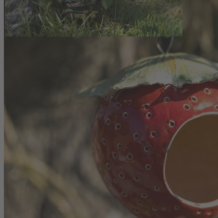
Der Keramikkorpus misst etwa 15 Zentimeter in der Länge und 13
Zentimeter in der Breite. Der Aufhängungsstab ist rund 28
Zentimeter lang und sorgt in Kombination mit der eigens gefertigten
Halterung für eine sichere Anbringung. Die Halterung für
Meisenknödel misst etwa 21 x 7 cm und ist auf die Erdbeerform
abgestimmt. Hergestellt wird die Aufhängung aus Metall von einem
Schlosser vor Ort in Petzenhausen. Zur Reinigung genügt Wasser
und eine Bürste. Durch die handwerkliche Fertigung ist jede
Erdbeere ein Unikat mit individueller Ausstrahlung.
Maße Keramik-Erdbeere ca. 15 x 13 cm, Meisenknödelhalter
ca. 21 x 7 cm, Aufhängungsstab ca. 28 cm lang
Frostfeste Keramik, in mehreren Brennvorgängen mit
Eigenglasur gefertigt
Ganzjährige Nutzung: Futterplatz in Herbst und Winter,
Vogeltränke im Sommer
Halterung und Aufhängungsstab aus Metall, vor Ort gefertigt
(Produktionsstandort Petzenhausen)
Einfache Reinigung mit Wasser und Bürste, jede Erdbeere ein
handgefertigtes Unikat