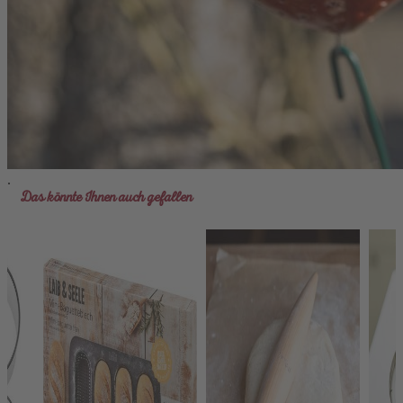
Fotos: DMM / K. Gossling
Produkthersteller:
Keramikwerkstatt Hierl
Obere Bergstr. 6
86947 Petzenhausen
keramik.hierl@gmx.de
.
Das könnte Ihnen auch gefallen