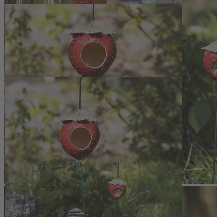
Das Vogelfutterhaus Erdbeere verbindet eine markante,
fruchtförmige Gestaltung mit einer funktionalen Futterstation für
Wildvögel. Jede Erdbeere wird einzeln aus Ton modelliert: Die
Kugelform entsteht in Handarbeit, das grüne Blatt wird aus einer
Tonplatte ausgeschnitten und mit Schlicker sorgfältig befestigt. Nach
einer Trockenphase von etwa drei Tagen folgen Schrühbrand bei
1000 Grad und Glasurbrand bei 1200 Grad mit eigens angemischter
Glasur. So entsteht eine frostfeste Keramik, die für den Einsatz im
Freien geeignet ist. Eine Metallschlaufe oben und unten sowie eine
ausgeschnittene Öffnung ermöglichen die Nutzung als kompakte
Futterstelle.
Vielseitige Futter- und Trinkstelle für das
ganze Jahr
Das Vogelfutterhaus Erdbeere dient in Herbst und Winter als
Futterplatz, im Sommer kann es als Vogeltränke genutzt werden.