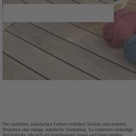
Strickprojekte
Landlust - Sockenwolle 50 Meliert verbindet einen hohen Anteil an
Schurwolle mit praktischen Eigenschaften für den Alltag. Die feine
Merinowolle (80 % Schurwolle Merino, 20 % Polyamid) sorgt für
angenehme Wärme und leitet Feuchtigkeit zuverlässig ab. Durch
diese Kombination entsteht ein Garn, das zugleich weich, formstabil
und strapazierfähig ist. Mit einer Lauflänge von 210 m pro 50-g-
Knäuel und der empfohlenen Nadelstärke 2,5–3 lässt sich
gleichmäßig und mit klarer Maschenstruktur arbeiten.
Harmonische Farben für verschiedene
Projekte
Die melierten, klassischen Farben verleihen Socken und anderen
Projekten eine ruhige, natürliche Anmutung. So entstehen vielseitige
Strickstücke, die sich gut kombinieren lassen und lange tragbar