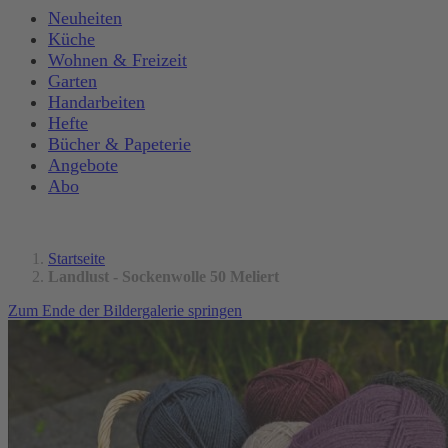
Neuheiten
Küche
Wohnen & Freizeit
Garten
Handarbeiten
Hefte
Bücher & Papeterie
Angebote
Abo
Startseite
Landlust - Sockenwolle 50 Meliert
Zum Ende der Bildergalerie springen