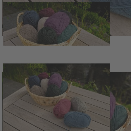
Zum Anfang der Bildergalerie springen
Artikelnr.
140253
Landlust - Sockenwolle 50
Meliert
4,50 €
inkl. MwSt.
Auswählen
Farbe
1
Zum Warenkorb hinzufügen
Zur Wunschliste hinzufügen
Landlust - Sockenwolle 50 Meliert verwöhnt mit weicher
Merinoqualität, natürlichen Farbtönen und pflegeleichter Wärme für
viele Strickideen.
Beschreibung
Weiches Garn für wärmende