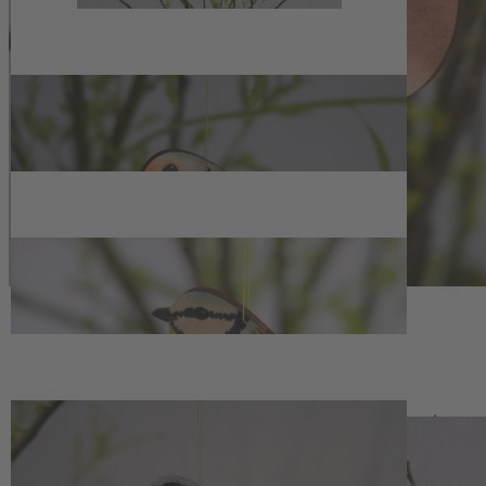
Die Vogelanhänger aus Holz (4er Set) zeigen Rotkehlchen,
Blaumeise, Stieglitz und Dompfaff als detailreiche Silhouetten und
setzen natürliche Akzente in Wohn- und Gartenbereichen. An
blühenden Zweigen in der Vase, in gebundenen Kränzen oder als
feine Ergänzung an Geschenkbändern bringen sie ein motivisches
Thema zusammen. Mit ihren kompakten Maßen von jeweils ca. 7,5
x 4,5 x 0,3 cm (B x H x T) fügen sie sich harmonisch in
unterschiedliche Dekorationen ein und lassen sich saisonal, aber
auch ganzjährig verwenden.
Birkenholz-Unikate aus deutscher
Fertigung
Gefertigt werden die Anhänger in Deutschland aus Birkenholz, das
eine ruhige, helle Ausstrahlung besitzt und den Vogelformen eine
klare Kontur verleiht. Jedes Stück zeigt eine eigene Maserung und
ist damit ein Unikat; leichte Abweichungen in Farbe und Zeichnung
gegenüber der Abbildung sind möglich. Ein integriertes Loch