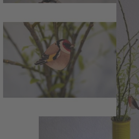
ermöglicht das Aufhängen mit einem Band nach Wahl (nicht im
Lieferumfang enthalten), sodass unterschiedliche Materialien und
Farben individuell kombiniert werden können. Ergänzend ist ein
weiteres Set aus
Holzanhängern mit Kranich- und Wildgansmotiv
erhältlich, das die Dekoration passend erweitert.
hier
4 Vogelanhänger mit Rotkehlchen-, Blaumeisen-, Stieglitz-
und Dompfaff-Motiv
Gefertigt aus Birkenholz, jedes Stück mit individueller
Maserung
Maße pro Anhänger: ca. 7,5 x 4,5 x 0,3 cm (B x H x T)
Mit Loch zum Aufhängen, Band nicht im Lieferumfang
enthalten
Hinweise
Das Holz für unsere Artikel wird sorgfältig ausgewählt. Es ist ein
Naturprodukt mit Besonderheiten, die nur zum Teil in der
Herstellung beeinflussbar sind. Leichte Abweichungen in Wuchs,