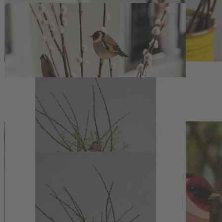
Zum Anfang der Bildergalerie springen
Artikelnr.
140200
Vogelanhänger aus Holz (4er
Set)
22,00 €
inkl. MwSt.
1
Zum Warenkorb hinzufügen
Zur Wunschliste hinzufügen
Sofort lieferbar
Vogelanhänger aus Holz (4er Set) für natürlich dekorierte Zweige,
Kränze und Geschenke, jedes Stück ein feines Unikat aus
Birkenholz.
Beschreibung
Vielseitige Dekoration mit heimischen
Gartenvögeln