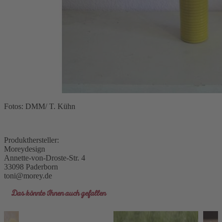
Farbe und Maserung und ein dadurch bedingtes Verziehen sind
nicht komplett vermeidbar. Auch kleine Krümmungen und Risse
sind kein Qualitätsmangel, sondern ein natürlicher Prozess beim
Trocknen des Holzes. Astbildungen gehören zum natürlichen
Erscheinungsbild vom Holz und trotz genauer Qualitätskontrolle
lassen sich Astlöcher sowie kleine Spalten und raue Stellen nicht
immer vermeiden und stellen keine Qualitätsminderung dar. Ein
weiterer natürlicher Prozess und somit kein Mangel ist das Austreten
von Harz bzw. Gerbsäure bei Eichenholz.
Fotos: DMM/ T. Kühn
Produkthersteller:
Moreydesign
Annette-von-Droste-Str. 4
33098 Paderborn
toni@morey.de
Das könnte Ihnen auch gefallen