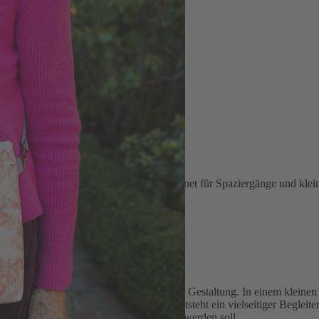
aus Koralle
fertigt nahe der Nordsee. Perfekt geeignet für Spaziergänge und klei
cktes Leinenobermaterial mit maritimer Gestaltung. In einem kleinen At
ralle. Durch die beidseitige Gestaltung entsteht ein vielseitiger Begl
bei denen nur das Nötigste mitgenommen werden soll.