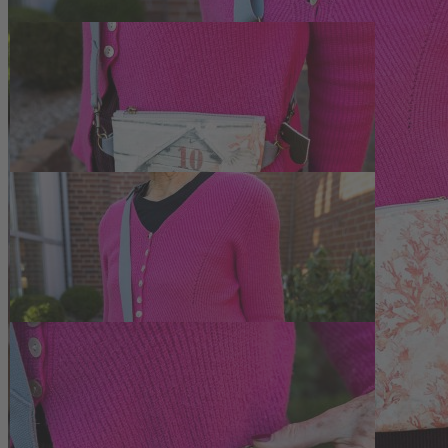
Zum Anfang der Bildergalerie springen
Artikelnr.
140777
Umhängetasche Leinen Strandh
39,50 €
inkl. MwSt.
1
Zum Warenkorb hinzufügen
Zur Wunschliste hinzufügen
Sofort lieferbar
Umhängetasche Strandhaus mit Koralle aus bedrucktem Leinen, handge
Beschreibung
Strandmotive auf hochwertigem Leinen
Die Umhängetasche Strandhaus mit Koralle verbindet ein speziell bedru
nostalgisches Badehausmotiv und auf der Rückseite eine stilisierte Ko
kompakte Format eignet sich für Spaziergänge und kleine Ausflüge, 