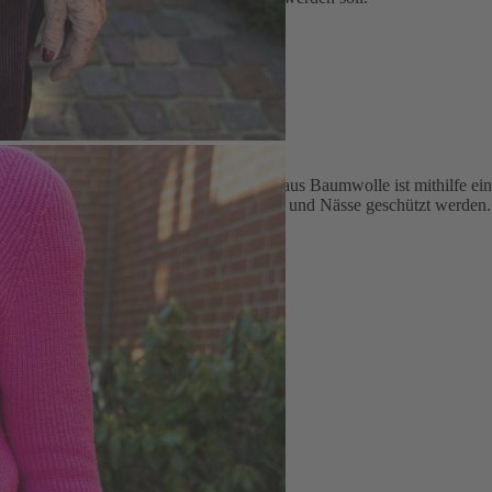
attung
te Nutzung im Alltag. Der Schulterriemen aus Baumwolle ist mithilfe e
aus mit Koralle sollte vor Feuchtigkeit und Nässe geschützt werden.
ter
g-Karabinerhaken
enmotiv hinten