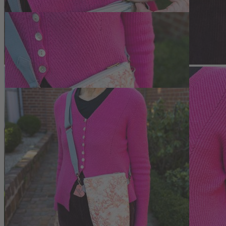
Praktische Details und pflegeleichte Ausst
Das Innenmaterial aus Polyester sorgt für eine formstabile und robus
gewünschten Tragehöhe angepasst werden. Die Umhängetasche Strandh
entfernen, auf Waschen oder Bügeln sollte verzichtet werden.
Maße: ca. 23 x 16 cm
Obermaterial: speziell bedrucktes Leinen, Innenmaterial: Polyes
Verstellbarer Schulterriemen aus Baumwolle mit Antik-Messin
Beidseitig bedruckt: nostalgisches Badehausmotiv vorn, Korall
Handgefertigt in einem kleinen Atelier nahe der Nordsee
Fotos: DMM / K. Gossling