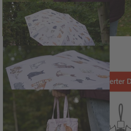
Zum Anfang der Bildergalerie springen
Artikelnr.
140684
Taschenschirm mit
Katzenmotiv
24,50 €
inkl. MwSt.
1
Zum Warenkorb hinzufügen
Zur Wunschliste hinzufügen
Sofort lieferbar
Praktischer Taschenschirm mit Katzenmotiv, der zuverlässig vor
Regen schützt und sich platzsparend in der passenden Tragetasche
verstauen lässt.
Beschreibung
Praktischer Begleiter für wechselhaftes
Wetter