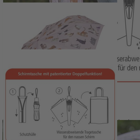
Der Taschenschirm mit Katzenmotiv verbindet zuverlässigen
Regenschutz mit handlicher Größe. Mit einem Durchmesser von
etwa 98 Zentimetern bietet er ausreichend Schutz, während das
kompakte Format den Transport im Alltag erleichtert. Das robuste
Gestell und der Schirmbezug aus hochwertigem, winddichtem
Polyester sorgen für Stabilität auch bei stärkeren Böen. Ein
ergonomisch geformter Griff ermöglicht ein angenehmes Halten
über längere Zeit.
Vielseitige Schirmtasche mit zusätzlichem
Nutzen
Die wasserabweisende Schirmtasche nimmt den Schirm nach der
Nutzung auf und verhindert, dass Feuchtigkeit in Hand- oder
Einkaufstasche gelangt. Durch die Tragehenkel lässt sie sich zudem
als kleine Tragetasche oder als kompakte Einkaufstasche
verwenden. Das umlaufende Motiv mit verschiedenen Katzen
verleiht Schirm und Tasche eine einheitliche Gestaltung. Das