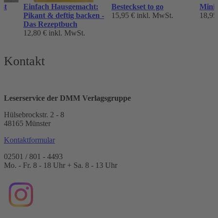
st
Einfach Hausgemacht:
Besteckset to go
Mini-
Pikant & deftig backen -
15,95 €
inkl. MwSt.
18,95
.
Das Rezeptbuch
12,80 €
inkl. MwSt.
Kontakt
Leserservice der DMM Verlagsgruppe
Hülsebrockstr. 2 - 8
48165 Münster
Kontaktformular
02501 / 801 - 4493
Mo. - Fr. 8 - 18 Uhr + Sa. 8 - 13 Uhr