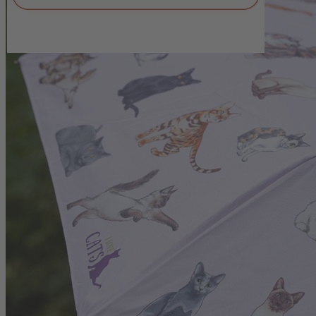
passende Katzenmotiv findet sich auch auf der dazugehörigen
Isolierflasche wieder, die ergänzend erhältlich ist. Beide Produkte
sind zudem in einer Variante mit Hundemotiv verfügbar.
Durchmesser aufgeklappt: ca. 98 cm
Material: robustes, winddichtes Polyester
Wasserabweisende Tasche, auch als Tragetasche oder kleine
Einkaufstasche nutzbar
Ergonomischer Griff für komfortables Tragen
Das schöne Katzenmotiv finden Sie auch auf dieser
Isolierflasche
. Der
Taschenschirm
und die
Isolierflasche
gibt
es auch mit Hundemotiv.
Fotos: DMM / L. Andresen (Fotos 1-3), PR Coppenrath (Fotos 4-5)
Produkthersteller:
Coppenrath Verlag GmbH & Co.KG
Hafenweg 30
48155 Münster
info@coppenrath.de