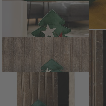
Zum Anfang der Bildergalerie springen
Artikelnr.
140283
Türstopper Filztanne (2er Set)
69,00 €
inkl. MwSt.
59,00 €
Vorteilspreis Abonnenten
1
Zum Warenkorb hinzufügen
Zur Wunschliste hinzufügen
Sofort lieferbar
Beschreibung
Filztannen als dekorative Türstopper
Die Türstopper Filztanne (2er Set) verbinden funktionalen Nutzen
mit einer klaren, naturnahen Formgebung. Mit ihren beschwerten
Kieselsteinsäckchen halten sie Türen zuverlässig offen und eignen
sich zugleich als stimmige Dekoration für Wohnräume,
Eingangsbereich oder Wintergarten. Die größere Tanne misst 46 x