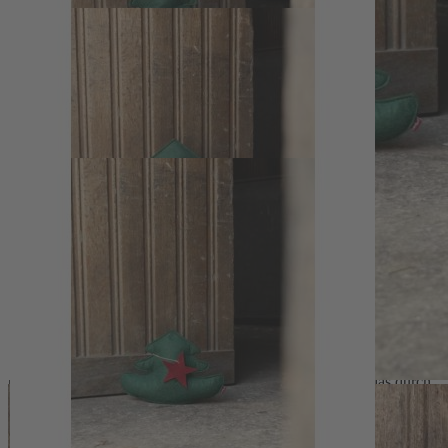
39 x 10 cm (B x H x T), die kleinere 31 x 21 x 6 cm (B x H x T)
und lässt sich damit gut auf Fensterbänken, neben der Terrassentür
oder im Flur arrangieren. Die beiden Tannen sind auch einzeln
erhältlich und können so flexibel mit bestehender Einrichtung
kombiniert werden.
Hochwertige Materialien und
Verwendung über das ganze Jahr
Gefertigt werden die Türstopper in Deutschland von
Antje Austel
aus robuster Wolle in Form von dichtem Wollfilz, der für
Formstabilität und eine angenehm textile Oberfläche sorgt. Im
Inneren unterstützt eine Füllung aus Füllwatte die weiche,
voluminöse Anmutung. Die dezenten Sterne an einer Schnur lassen
sich bei Bedarf abnehmen und ermöglichen eine saisonale
Anpassung der Dekoration – von winterlich-festlich bis schlicht-
natürlich. So entsteht ein hochwertiges, langlebiges Duo, das durch
seine ruhige Farbgebung vielseitig einsetzbar ist und sowohl in
modernen als auch in traditionell eingerichteten Häusern einen
passenden Platz findet.