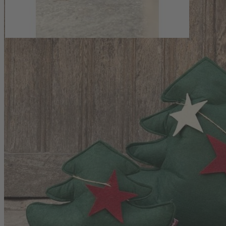
Türstopper Filztanne (2er Set) aus robustem Wollfilz mit
beschwertem Kieselsteinsäckchen
Maße große Tanne: 46 x 39 x 10 cm (B x H x T)
Maße kleine Tanne: 31 x 21 x 6 cm (B x H x T)
Gefertigt in Deutschland, von Hand gearbeitet und mit
Füllwatte ausgestattet
Abnehmbare Sternenkette zur variablen, saisonalen
Dekoration
Fotos: DMM/ L. Andresen
Produkthersteller:
Antje Austel
Zur Höhe 6
48653 Coesfeld
antje.austel@web.de
Das könnte Ihnen auch gefallen