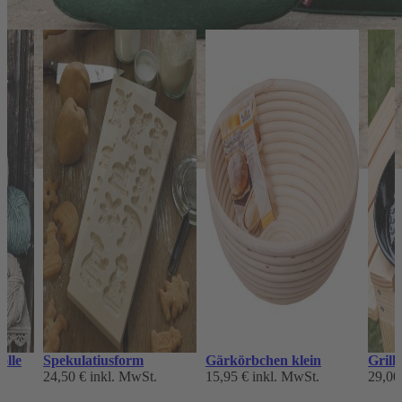
olle
Spekulatiusform
Gärkörbchen klein
Grill
24,50 €
inkl. MwSt.
15,95 €
inkl. MwSt.
29,00