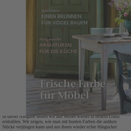
Zum Anfang der Bildergalerie springen
Artikelnr.
001718
Landlust Zuhaus 3/2020
(Sommer)
Artikel vergriffen, keine Lieferung möglich
4,80 €
inkl. MwSt.
Artikel vergriffen
Landlust ZUHAUS bietet große und kleine Wohnideen: vom Bauen
und Renovieren bis hin zum Einrichten.
Beschreibung
In dieser Ausgabe lassen wir alte Möbel wieder in neuem Glanz
erstrahlen. Wir zeigen, wie man mit bunten Farben die antiken
Stücke verjüngen kann und aus ihnen wieder echte Hingucker