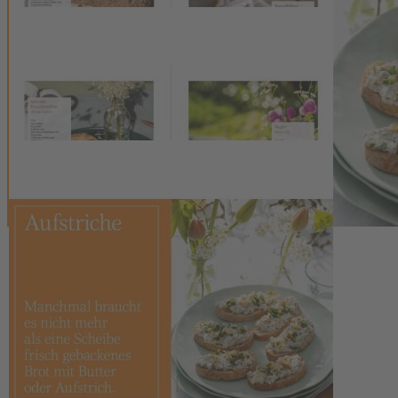
Wir wünschen viel Freude beim Brotbacken.
Kontakt
Leserservice der DMM Verlagsgruppe
Hülsebrockstr. 2 - 8
48165 Münster
Kontaktformular
02501 / 801 - 4493
Mo. - Fr. 8 - 18 Uhr + Sa. 8 - 13 Uhr