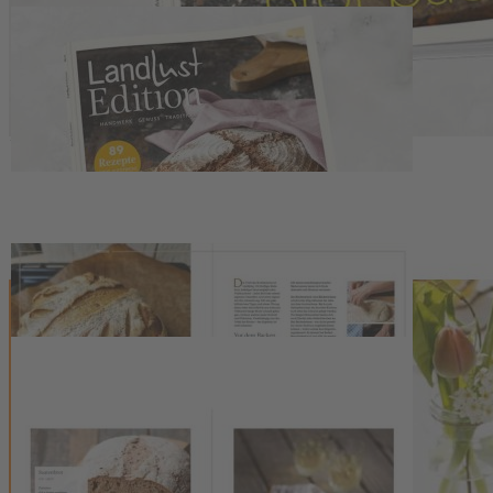
Zum Anfang der Bildergalerie springen
Artikelnr.
006236
Landlust - Edition Brot 2026
9,80 €
inkl. MwSt.
1
Zum Warenkorb hinzufügen
Zur Wunschliste hinzufügen
Sofort lieferbar
Hier finden Sie die besten Brotrezepte aus 20 Jahren Landlust.
Beschreibung
Es gibt kaum etwas Urspünglicheres, als Brot zu backen. Wenn
Mehl, Wasser, Salz und Zeit aufeinandertreffen, entsteht mehr als ein
Laib Brot. Es ist ein Stück Kultur, ein Symbol der Gemeinschaft,
Beständigkeit und Heimat. Brot backen bedeutet auch
Entschleunigung in einer schnelllebigen Zeit. Denn ein Teig darf
ruhen, wachsen und reifen. Er fordert Geduld. Vom rustikalen
Bauernbrot über kerniges Vollkornbrot und weiche Milchbrötchen
bis zum knusprigen Knäcke – wir haben aus 20 Jahren Landlust
unsere besten Rezepte zusammengetragen. Dazu kommen einfache
Rezepte für herzhafte Aufstriche
und Ideen, wie sich Brotreste sinnvoll und lecker verwerten lassen.