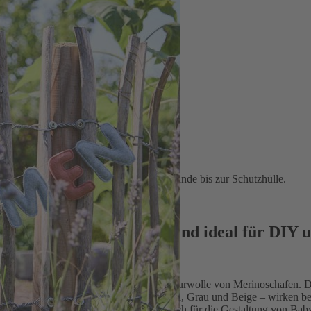
ürliche Näh- und Bastelideen von der Girlande bis zur Schutzhülle.
e – Formstabil, Öko-Tex und ideal für DIY
Auswahl an Filzplatten aus 100 % reiner Schurwolle von Merinoschafen.
, Rot und Dunkelgelb bis hin zu Altrosa, Grau und Beige – wirken beso
ex-Anforderungen. Damit eignet er sich auch für die Gestaltung von B