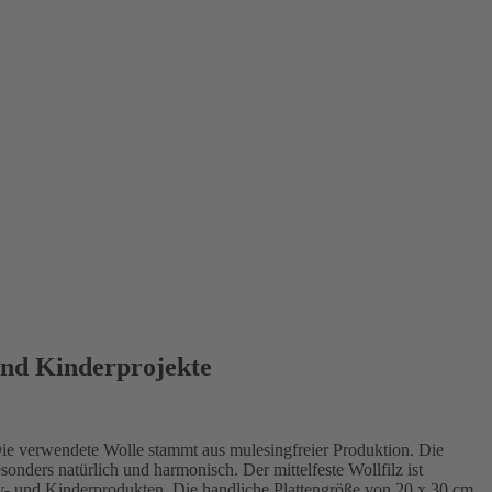
 und Kinderprojekte
 Die verwendete Wolle stammt aus mulesingfreier Produktion. Die
nders natürlich und harmonisch. Der mittelfeste Wollfilz ist
aby- und Kinderprodukten. Die handliche Plattengröße von 20 x 30 cm