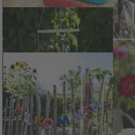
bei 1 mm Stärke erleichtert das exakte Arbeiten bei Näh- und Bastelpr
Langlebiger Wollfilz für Dekoration, Pup
Die Materialeigenschaften des Wollfilzes eröffnen zahlreiche Anwendu
Aus den neun Platten lassen sich Buchstabengirlanden, Puppenkleidun
wird in den Niederlanden produziert und verbindet hochwertige Materia
Set aus 9 Filzplatten aus 100 % reiner Schurwolle von Merinos
Maße je Platte: ca. 20 x 30 cm, Stärke: ca. 1 mm
Farben: Dunkelblau, Türkis, Mittelblau, Grün, Rot, Dunkelgelb,
Mittelfester, unbrennbarer Filz, wasser- und schmutzabweisend
Erfüllt die Öko-Tex-Anforderungen, geeignet auch für Baby- 
Fotos: Persis Klassen & Sophia Lukasch (1), Sophia Lukasch (2-5)