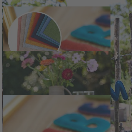
Zum Anfang der Bildergalerie springen
Artikelnr.
140771
Kreativset Bastelfilz, 9 Farben
28,50 €
inkl. MwSt.
1
Zum Warenkorb hinzufügen
Zur Wunschliste hinzufügen
Sofort lieferbar
Entdecken Sie das vielseitige Kreativset Bastelfilz (9 Farben) für nat
Beschreibung
Kreativset Bastelfilz aus 100 % Schurwoll
Das Kreativset Bastelfilz bietet eine sorgfältig zusammengestellte 
melierten Farbtöne – von Dunkelblau, Türkis und Mittelblau über Grün
formstabil, franst beim Zuschneiden nicht aus und erfüllt die Öko-T