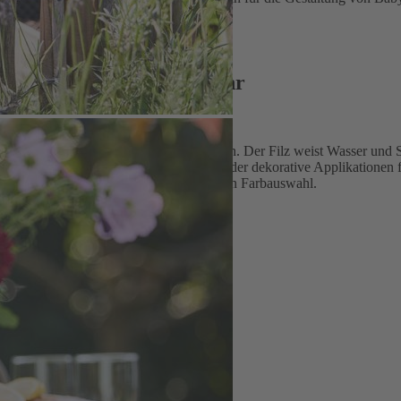
ojekten.
pen, Schutzhüllen und mehr
ngsmöglichkeiten im kreativen Gestalten. Der Filz weist Wasser und Sc
g, Eierwärmer, Taschen, Schutzhüllen oder dekorative Applikationen fe
lqualität mit einer vielseitig einsetzbaren Farbauswahl.
chafen
 Altrosa, Grau, Beige (meliert)
, franst beim Zuschneiden nicht aus
und Kinderprodukte