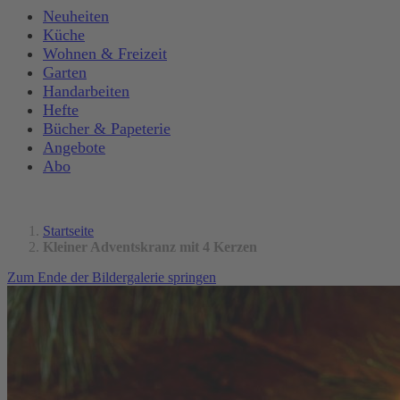
Neuheiten
Küche
Wohnen & Freizeit
Garten
Handarbeiten
Hefte
Bücher & Papeterie
Angebote
Abo
Startseite
Kleiner Adventskranz mit 4 Kerzen
Zum Ende der Bildergalerie springen