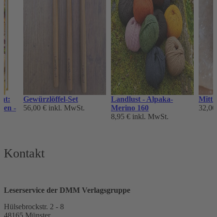
ht:
Gewürzlöffel-Set
Landlust - Alpaka-
Mittl
ken -
56,00 €
inkl. MwSt.
Merino 160
32,00
8,95 €
inkl. MwSt.
Kontakt
Leserservice der DMM Verlagsgruppe
Hülsebrockstr. 2 - 8
48165 Münster