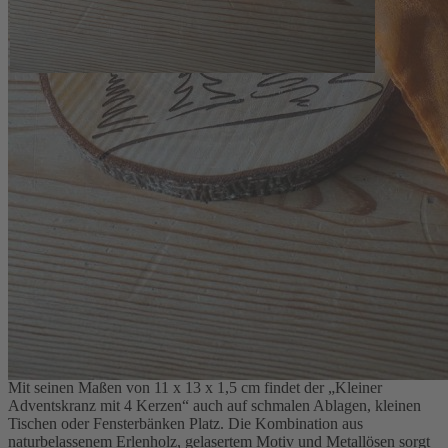
Der „Kleiner Adventskranz mit 4 Kerzen“ nutzt eine kompakte
Baumscheibe aus Erlenholz und bietet damit eine platzsparende
Alternative zum klassischen Kranz. Die natürliche Rinde bleibt als
Rand erhalten, die Oberseite ist glatt gearbeitet und mit einem feinen
Baummotiv gelasert. Vier passgenaue Einkerbungen mit
eingesetzten Metallösen nehmen die beiliegenden Wachskerzen
sicher auf. Durch das handwerkliche Fertigungsverfahren in Bayern
entsteht ein authentisches Stück Adventsdekoration, das sich sowohl
als dezenter Tischschmuck als auch als praktisches Mitbringsel
eignet.
Handgefertigte Details und vielseitige
Verwendung
Mit seinen Maßen von 11 x 13 x 1,5 cm findet der „Kleiner
Adventskranz mit 4 Kerzen“ auch auf schmalen Ablagen, kleinen
Tischen oder Fensterbänken Platz. Die Kombination aus
naturbelassenem Erlenholz, gelasertem Motiv und Metallösen sorgt