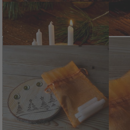
Zum Anfang der Bildergalerie springen
Artikelnr.
140664
Kleiner Adventskranz mit 4
Kerzen
19,50 €
inkl. MwSt.
1
Zum Warenkorb hinzufügen
Zur Wunschliste hinzufügen
Sofort lieferbar
Kleiner Adventskranz mit 4 Kerzen aus gelasertem Erlenholz,
handgefertigt in Bayern, ideal für den stimmungsvollen Tisch im
Advent.
Beschreibung
Stimmungsvolle Adventsdekoration auf
kleinem Raum