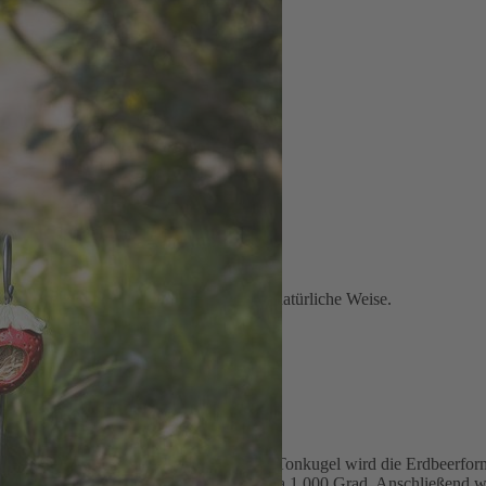
amik
rsteck und schützt so Ihre Pflanzen auf natürliche Weise.
form
er Keramikwerkstatt in Bayern. Aus einer Tonkugel wird die Erdbeerform
ungsphase folgt der erste Brand bei etwa 1.000 Grad. Anschließend wir