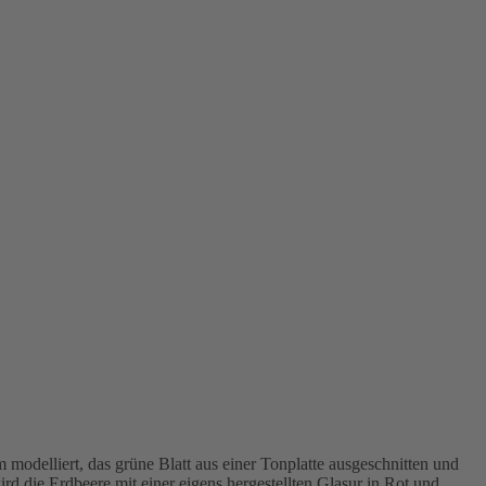
 modelliert, das grüne Blatt aus einer Tonplatte ausgeschnitten und
d die Erdbeere mit einer eigens hergestellten Glasur in Rot und