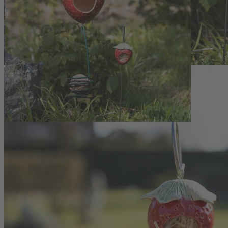
Grün überzogen und bei rund 1.200 Grad ein zweites Mal gebrannt. So 
im Kübel einen markanten, zugleich natürlichen Akzent.
Keramik Erdbeere für Ohrwürmer & Insekt
Der beiliegende Metallstab wird vor Ort vom Schlosser gefertigt und e
Holzwolle im Inneren bietet vor allem Ohrwürmern einen geschützten 
Insekten nutzen den Unterschlupf als Behausung. Die Füllung hält etw
handgetöpferte Erdbeere kann zudem als kleiner Unterschlupf für Ins
Garten.
Maße Erdbeere ca. 6,5 x 5,5 cm, Stablänge ca. 30 cm
Frostfeste Keramik, von Hand getöpfert, jede Erdbeere ein Uni
Gefüllt mit Holzwolle als Unterschlupf vor allem für Ohrwürm
Stab aus Metall, lokal gefertigt
Holzwolle-Füllung etwa alle 2 Jahre austauschen, Reinigung m