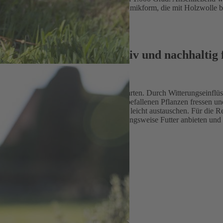
entsteht eine frostfeste, langlebige Keramikform, die mit Holzwolle bef
en – Praktisch, dekorativ und nachhaltig 
rmöglicht eine flexible Platzierung im Garten. Durch Witterungseinflüs
Rückzugsort, die nachts Blattläuse von befallenen Pflanzen fressen un
a zwei Jahre und lässt sich anschließend leicht austauschen. Für die 
ekten dienen oder Vögeln Wasser beziehungsweise Futter anbieten und 
kat
er
it Wasser und Bürste