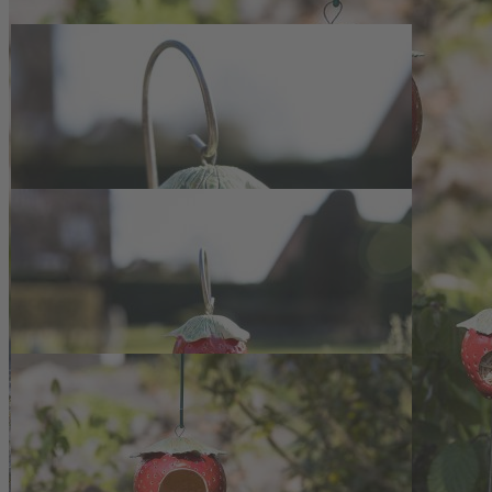
Zum Anfang der Bildergalerie springen
Artikelnr.
140778
Insektenhaus Erdbeere aus Ker
Voraussichtlich lieferbar ab Mitte August
16,50 €
inkl. MwSt.
1
Jetzt vorbestellen
Zur Wunschliste hinzufügen
Artikel vorbestellbar
Insektenhaus Erdbeere bietet Ohrwürmern ein frostfestes Unikat als Ve
Beschreibung
Handgetöpfertes Insektenhaus in Erdbeer
Das Insektenhaus Erdbeere entsteht in sorgfältiger Handarbeit in ein
mit flüssigem Ton dauerhaft verbunden. Nach einer dreitägigen Trockn