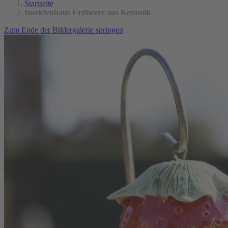
Startseite
Insektenhaus Erdbeere aus Keramik
Zum Ende der Bildergalerie springen