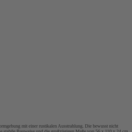
rmgebung mit einer rustikalen Ausstrahlung. Die bewusst nicht
eine stabile Bauweise und die großzügigen Maße von 56 x 110 x 24 cm