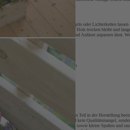
ig genutzt werden kann.
koration: Blühende Pflanzen, Zweige, Kugeln oder Lichterketten lassen
ie Verwendung von Untersetzern, damit das Holz trocken bleibt und l
staltung, die sich leicht an Jahreszeiten und Anlässe anpassen lässt. W
uem Fichtenholz
ler Maserung
g ohne Deko)
en, um Feuchtigkeit vom Holz fernzuhalten
Naturprodukt mit Besonderheiten, die nur zum Teil in der Herstellung b
. Auch kleine Krümmungen und Risse sind kein Qualitätsmangel, sonder
 Qualitätskontrolle lassen sich Astlöcher sowie kleine Spalten und rau