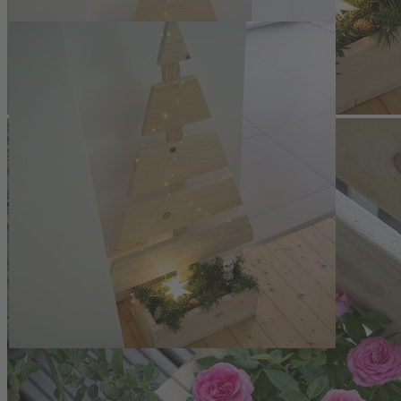
eignet sich der Baum als dauerhafter Gestaltungsakzent, der ganzjähr
Der integrierte Kasten bietet Platz für saisonale Bepflanzung und De
direkte Bepflanzung empfiehlt sich das Auskleiden mit Folie oder d
ohne Dekoration geliefert und ermöglicht dadurch eine individuelle Ge
Holz-Tannenbaum mit Dekokasten aus unbehandeltem, sägera
Handgefertigt in Deutschland, jede Ausführung mit individuel
Maße (L x H x B): ca. 56 x 110 x 24 cm
Für saisonale Bepflanzung und Dekoration geeignet (Lieferun
Für Bepflanzung: Kasten mit Folie oder Untersetzern auskleid
Hinweise
Das Holz für unsere Artikel wird sorgfältig ausgewählt. Es ist ein 
und ein dadurch bedingtes Verziehen sind nicht komplett vermeidbar
gehören zum natürlichen Erscheinungsbild vom Holz und trotz genauer