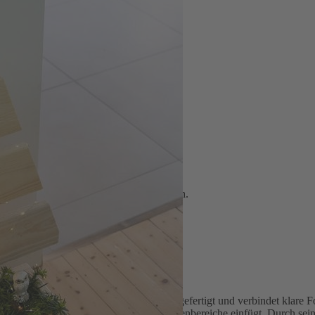
ten
angements im Haus oder Eingangsbereich.
m Fichtenholz
ndeltem, sägerauem Fichtenholz handgefertigt und verbindet klare Fo
 die sich harmonisch in Balkon- und Terrassenbereiche einfügt. Durch s