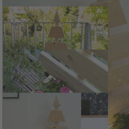
Zum Anfang der Bildergalerie springen
Artikelnr.
140638
Holz-Tannenbaum mit Dekokas
69,50 €
inkl. MwSt.
62,00 €
Vorteilspreis Abonnenten
1
Zum Warenkorb hinzufügen
Zur Wunschliste hinzufügen
Sofort lieferbar
Rustikaler Holz-Tannenbaum mit Dekokasten für stimmungsvolle Arr
Beschreibung
Vielseitige Dekoration aus naturbelassene
Der Holz-Tannenbaum mit Dekokasten wird in Deutschland aus unbeha
gehobelten Bretter verleihen der Silhouette eine markante Struktur,