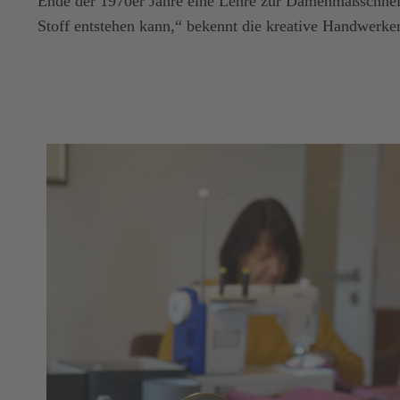
Ende der 1970er Jahre eine Lehre zur Damenmaßschneide
Stoff entstehen kann,“ bekennt die kreative Handwerke