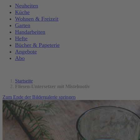
Neuheiten
Küche
Wohnen & Freizeit
Garten
Handarbeiten
Hefte
Bücher & Papeterie
Angebote
Abo
Startseite
Fliesen-Untersetzer mit Mistelmotiv
Zum Ende der Bildergalerie springen