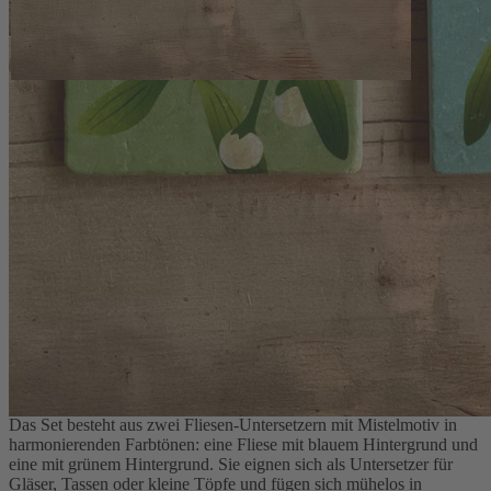
Die Fliesen-Untersetzer mit Mistelmotiv verbinden praktische
Funktion mit einer dezenten, naturbezogenen Gestaltung. Auf hellen
Marmorfliesen zeigen sich handgezeichnete Mistelzweige, die in
einer kleinen Manufaktur im Osnabrücker Land entstehen. Jeder
Zweig wird zunächst als Illustration ausgearbeitet und anschließend
in einem speziellen Druckverfahren auf die 10 x 10 cm großen
Untersetzer übertragen. Ein schützender Klarlack bewahrt die
frischen Farben und sorgt für eine hohe Beständigkeit im Alltag, ob
auf dem Esstisch, dem Beistelltisch oder in der Küche.
Vielseitige Untersetzer für Gläser, Tassen
und kleine Töpfe
Das Set besteht aus zwei Fliesen-Untersetzern mit Mistelmotiv in
harmonierenden Farbtönen: eine Fliese mit blauem Hintergrund und
eine mit grünem Hintergrund. Sie eignen sich als Untersetzer für
Gläser, Tassen oder kleine Töpfe und fügen sich mühelos in