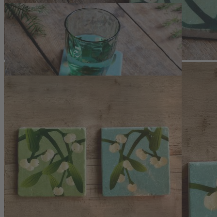
Zum Anfang der Bildergalerie springen
Artikelnr.
140689
Fliesen-Untersetzer mit
Mistelmotiv
(2-teiliges Set)
29,50 €
inkl. MwSt.
1
Zum Warenkorb hinzufügen
Zur Wunschliste hinzufügen
Sofort lieferbar
Fliesen-Untersetzer mit Mistelmotiv bringen natürliche
Tischdekoration und schützen stilvoll Oberflächen in Küche und
Wohnraum.
Beschreibung
Feine Tischkultur mit winterlichem
Mistelmotiv