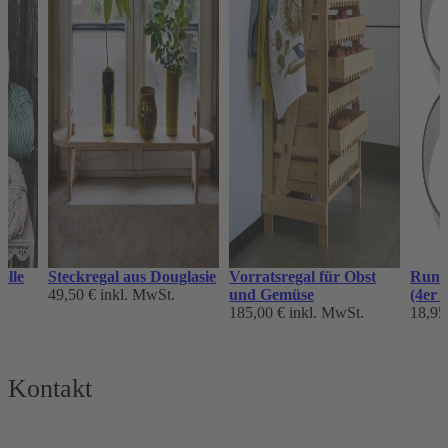
olle
Steckregal aus Douglasie
Vorratsregal für Obst
Rund
49,50 €
inkl. MwSt.
und Gemüse
(4er S
185,00 €
inkl. MwSt.
18,95
Kontakt