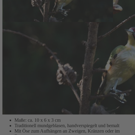
einem Handwerksbetrieb in Süddeutschland. Die Figur wird
mundgeblasen, anschließend handverspiegelt und mit feinen Details
bemalt. Durch diese aufwendigen Arbeitsschritte ist jedes Stück ein
Unikat mit leicht individuellen Nuancen in Form und Farbgebung.
Die kompakte Größe von 10 x 6 x 3 cm und die integrierte Öse
ermöglichen einen sicheren und zugleich dezenten
Aufhängungspunkt, etwa an Zweigen, im Fenster oder an
dekorativen Arrangements im Wohnraum.
Die Glasfigur zeigt ein sitzendes Eichhörnchen mit betontem
Fellrelief und sorgfältig ausgearbeiteten Gesichtszügen. Die leicht
schimmernde Oberfläche und der harmonische Farbverlauf
unterstreichen den hochwertigen Charakter und fügen sich sowohl
in natürliche als auch in festliche Dekorationen ein. Dank der
beständigen Glasqualität eignet sich das Eichhörnchen aus Glas als
dauerhafte Zierde für jede Jahreszeit – einzeln platziert oder
kombiniert mit weiteren Glasfiguren wie
Weihnachtsmann
,
Grünspecht
,
Hasen-Duo
,
Möwe
und
Leuchtturm
für ein stimmiges
Gesamtbild.
Maße: ca. 10 x 6 x 3 cm
Traditionell mundgeblasen, handverspiegelt und bemalt
Mit Öse zum Aufhängen an Zweigen, Kränzen oder im