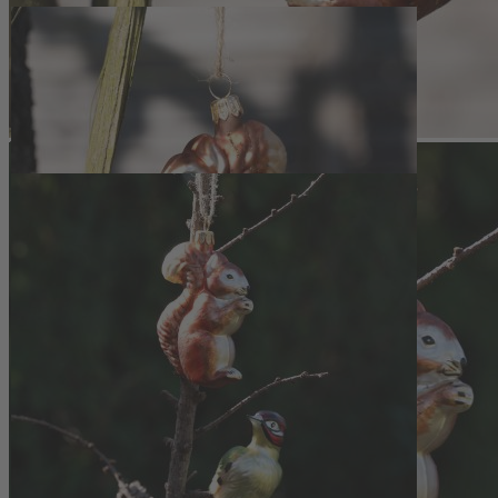
Zum Anfang der Bildergalerie springen
Artikelnr.
140622
Eichhörnchen aus Glas
28,00 €
inkl. MwSt.
1
Zum Warenkorb hinzufügen
Zur Wunschliste hinzufügen
Sofort lieferbar
Fein gearbeitetes Eichhörnchen aus Glas für natürliche Akzente im
Fenster oder am Zweig das ganze Jahr vielseitig dekorierbar
Beschreibung
Handgefertigte Glasfigur mit
traditioneller Fertigung
Das Eichhörnchen aus Glas entsteht in sorgfältiger Handarbeit in