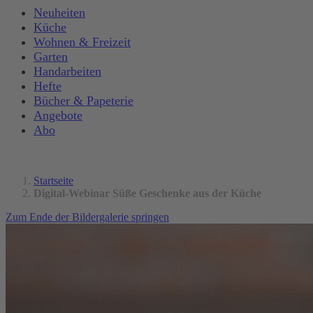
Neuheiten
Küche
Wohnen & Freizeit
Garten
Handarbeiten
Hefte
Bücher & Papeterie
Angebote
Abo
Startseite
Digital-Webinar Süße Geschenke aus der Küche
Zum Ende der Bildergalerie springen