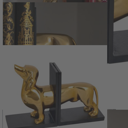
sicher hält und zugleich als schimmernder Blickfang zwischen
Romanen, Bildbänden und Lieblingslektüre erscheint. Durch die
klare Formgebung und den markanten Kontrast von Schwarz und
Gold fügt sich die Buchstütze harmonisch in unterschiedliche
Einrichtungsstile ein – von klassisch bis modern.
Stabile Ausführung aus Aluminium
Gefertigt aus Aluminium überzeugt die Buchstütze Dackel mit einer
stabilen, langlebigen Ausführung. Die kompakte Größe von etwa 27
x 19 cm ermöglicht den Einsatz auf schmalen Regalböden,
Sideboards oder in der Leseecke und macht sie zu einem vielseitigen
Mitbewohner im Bücherregal, nicht nur für Dackelfreunde. Der
massive Standfuß sorgt für sicheren Halt, sodass auch mehrere oder
größere Bücher zuverlässig gestützt werden.
Stabile Buchstütze Dackel aus Aluminium mit schwerem,
schwarzem Fuß
Zweiteilige Ausführung mit goldfarbenem Dackel –
dekorativer Akzent im Regal