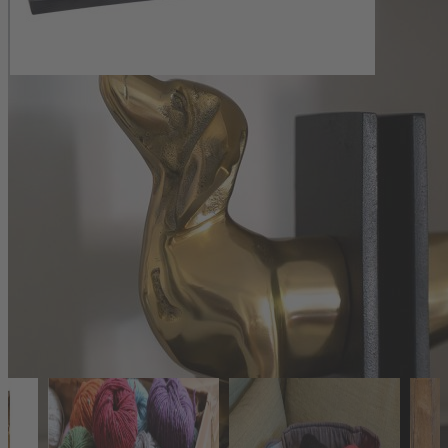
Maße: ca. 27 x 19 cm
Geeignet für Bücher, Bildbände und andere Medien im Regal
oder auf dem Sideboard
Fotos: DMM / L. Andresen (Fotos 1-4), PR Coppenrath (Foto 5)
Produkthersteller:
Coppenrath Verlag GmbH &Co.KG
Hafenweg 30
48155 Münster
info@coppenrath.de
Das könnte Ihnen auch gefallen