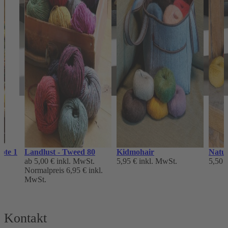
pte 1
Landlust - Tweed 80
Kidmohair
Natur
ab
5,00 €
inkl. MwSt.
5,95 €
inkl. MwSt.
5,50 
Normalpreis
6,95 €
inkl.
MwSt.
Kontakt