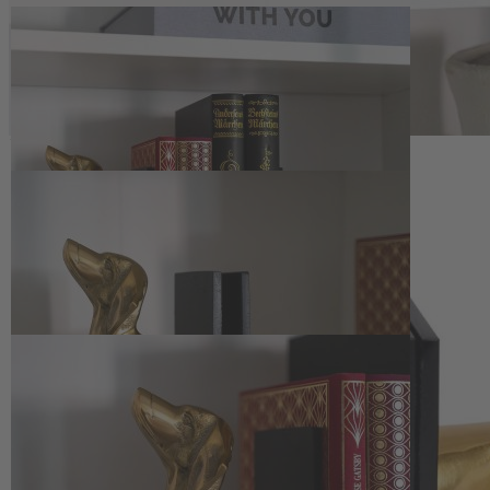
Zum Anfang der Bildergalerie springen
Artikelnr.
140687
Buchstütze Dackel
99,95 €
inkl. MwSt.
1
Zum Warenkorb hinzufügen
Zur Wunschliste hinzufügen
Sofort lieferbar
Die Buchstütze Dackel aus Aluminium bringt Glanz und Ordnung
ins Regal und setzt Ihre Lieblingsbücher dekorativ in Szene.
Beschreibung
Glänzender Blickfang im Bücherregal
Die Buchstütze Dackel verbindet funktionale Ordnung mit
dekorativer Präsenz im Regal. Auf einem schweren, schwarzen Fuß
ruhen zwei Hälften eines goldfarbenen Dackels, der die Bücher