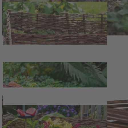
Zum Anfang der Bildergalerie springen
Artikelnr.
140330
Beetumrandung (1-teilig)
19,50 €
inkl. MwSt.
1
Zum Warenkorb hinzufügen
Zur Wunschliste hinzufügen
Sofort lieferbar
Beschreibung
Natürliche Beetumrandung für geordnete
Gartenstrukturen
Die Beetumrandung (1-teilig) bringt klare Strukturen in Beete und
Wege und fügt sich durch die Kombination aus Kiefernholz und
ungeschälter, natürlicher Weide harmonisch in unterschiedliche
Gartengestaltungen ein. Die imprägnierten Materialien sind auf eine
hohe Lebensdauer im Außenbereich ausgelegt. Mit einer Länge von