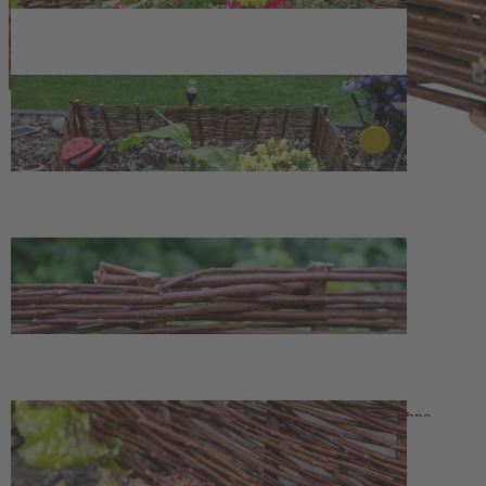
100 cm, einer Höhe von 20 cm ohne und 35 cm mit Pflock sowie
einer Tiefe von 2–2,5 cm lässt sich das Zaunelement platzsparend
einsetzen und zugleich deutlich wahrnehmbar als Abgrenzung
nutzen.
Die Beetumrandung wird in Deutschland gefertigt und lässt sich mit
den integrierten Pflöcken flexibel im Boden verankern. So können
Gemüsebeete, klassische Bauerngartenflächen, Rasenränder, Wege
oder Uferböschungen am Gartenteich übersichtlich gegliedert und
vor Betreten geschützt werden. Als Quadrat gestellt, bilden vier
Elemente einen klaren Rahmen für Beete und schaffen Halt für
rankende Pflanzen. Die Kombination aus robustem Kiefernholz und
naturbelassener Weide unterstreicht eine naturnahe Gartengestaltung
und unterstützt eine dauerhafte, ordnende Struktur im Außenbereich.
Einzelelement der Beetumrandung (1-teilig), flexibel
kombinierbar
Material: imprägniertes Kiefernholz (Pfosten) und
ungeschälte, natürliche Weide (Geflecht)
Maße je Element: ca. 100 cm Länge, 20 cm Höhe ohne
Pflock, 35 cm Höhe mit Pflock, 2–2,5 cm Tiefe
Geeignet zur Abgrenzung von Gemüsebeeten, Rasenflächen,
Wegen, Uferböschungen und als Stütze für Rankpflanzen