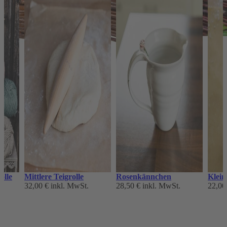
olle
Mittlere Teigrolle
Rosenkännchen
Klein
32,00 €
inkl. MwSt.
28,50 €
inkl. MwSt.
22,00