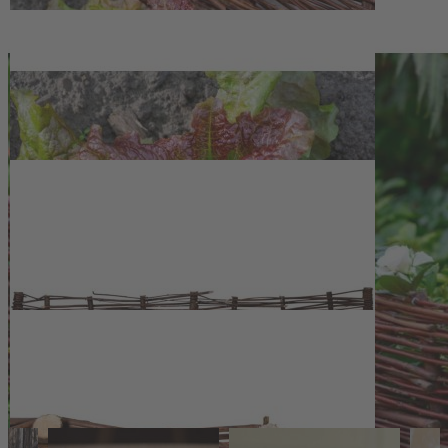
Einfache Platzierung durch integrierte Pflöcke für eine stabile
Verankerung im Boden
Versandinformationen: Das Produkt kann nicht an die Packstation
geliefert werden.
Fotos: PR Dobar
Produkthersteller:
Dobar Trading GmbH & Co. KG
Fabrikstraße 3
48599 Gronau
GERMANY
service@dobar-e.com
Das könnte Ihnen auch gefallen