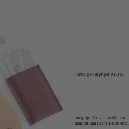
nstvolle Verzierungen für Brote mit gleichmäßig knuspriger Kruste.
ge Kruste
damit sich beim Backen eine gleichmäßig knusprige Kruste ausbildet un
hnitttiefe von etwa 5 bis 10 Millimetern – ideal für klassische Brote eb
tube.