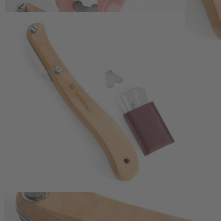
Feine Verzierungen und sichere Handhab
Mit dem Bäckermesser lassen sich neben funktionalen Einschnitten a
Buchenholz liegt sicher in der Hand und bietet eine gute Führung b
Werkzeug zum Wechseln.
Gesamtlänge ca. 19 x 3,5 x 1,5 cm (L x B x H)
Klinge aus rostfreiem Edelstahl, Griff aus Buchenholz
Schnitttiefe etwa 5–10 mm für Einschnitte und Verzierungen
Inklusive Aufbewahrungsbox, 5 Ersatzklingen und Werkzeug 
Produziert in Solingen
Fotos: PR Zassenhaus
Produkthersteller:
Zassenhaus International GmbH