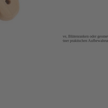
ung
uch filigrane Verzierungen wie Ährenmotive, Blütenranken oder geomet
eim Arbeiten. Geliefert wird das Messer in einer praktischen Aufbewah
zum Klingenwechsel