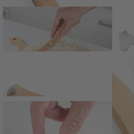
Zum Anfang der Bildergalerie springen
Artikelnr.
140228
Bäckermesser
15,50 €
inkl. MwSt.
1
Zum Warenkorb hinzufügen
Zur Wunschliste hinzufügen
Sofort lieferbar
Mit diesem Bäckermesser gelingen saubere Einschnitte im Teig und ku
Beschreibung
Präzises Einschneiden für eine gleichmäßi
Das Bäckermesser ermöglicht kontrollierte Einschnitte in Teiglinge, 
rostfreiem Edelstahl gleitet sauber durch den Teig und erzielt eine Sc
Klinge unterstützen eine langlebige Nutzung in der heimischen Backs