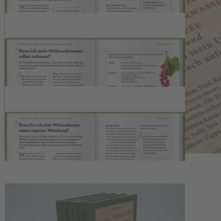
mache ich jetzt? Wer knabbert mein Balkongemüse an? Wie kann
ich das Wachstum ankurbeln? Einfrieren, einwecken, trocknen oder
fermentieren? Gärtnern leichtgemacht: Anfänger finden in diesem
Ratgeber verständliche Antworten auf Fragen rund um den
Gemüsegarten.
Beschreibung
Obst und Gemüse selber ziehen: Klimafreundlich gärtnern auf
kleinstem Raum
Tomaten aus dem Topf, Kartoffeln aus dem Kübel und Erdbeeren
vom Fensterbrett: Obst und Gemüse selbst anbauen ist kein
Hexenwerk. Ob Tomaten auf dem Balkon anpflanzen oder
Kartoffeln selber im Schrebergarten anbauen: Mit geringen Mitteln
kann man einen Schritt zum Selbstversorger machen. Sally Nex gibt
in ihrem praxisnahen Gartenbuch handfeste Tipps für Obst und
Gemüse im Eigenanbau. Sie ist preisgekrönte Autorin, Kolumnistin
und Gärtnerin und schreibt in ihrem Blog unterhaltsam über
nachhaltiges Gärtnern in ihrem Garten in Somerset, UK.
Bei den Gartentipps steht das ökologische Gärtnern im Fokus.
Neben Empfehlungen zur Auswahl von geeignetem Obst und
Gemüse, dem passenden Ort und Zeitpunkt und grundlegenden
Handgriffen erfahren Sie auch, wie man einen Komposthaufen
anlegt, wie Sie mit Schädlingen umgehen oder wie Sie nachhaltig
düngen. Ein locker geschriebenes Gartenbuch voller Tipps und