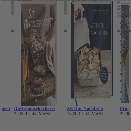
immen
Die Gemüsebäckerei
Zeit für Nachtisch
Prima
22,00 €
inkl. MwSt.
18,00 €
inkl. MwSt.
25,00