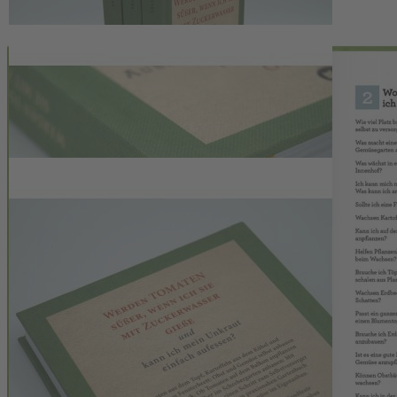
Hinweise für klimafreundliches Gärtnern.
- Gartentipps für klimafreundliches, ökologisches Gärtnern
- Praxisnah und ohne Umschweife: Handfeste Einweisung in den
ökologischen Gemüseanbau
- Hilfreiche Antworten auf Fragen rund um den Eigenanbau von
Obst und Gemüse
- Klimafreundlich Gärtnern im Topf, Kleingarten, Blumenkasten
oder Balkongarten
- Für Einsteiger und Wissbegierige auf der Suche nach Ideen fürs
Gemüsebeet
»Durch die bibliophile Gestaltung ist es […] ein hervorragendes
Geschenk-buch für alle Gartenfans!« Nachhaltig leben
224 Seiten | 14 x 21 cm | Hardcover | ISBN 978-3-7843-5745-4
Hersteller:
Landwirtschaftsverlag GmbH
Hülsebrockstr. 2-8
48165 Münster
buch@lv.de
Das könnte Ihnen auch gefallen