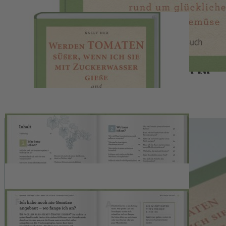
Zum Anfang der Bildergalerie springen
Artikelnr.
004842
Werden Tomaten süßer, wenn
ich sie mit Zuckerwasser gieße
und kann ich mein Unkraut
einfach aufessen?
Außergewöhnliche Gartenfragen rund um glückliches Obst und
Gemüse. Gartenbuch mit Tipps zum ökologischen Gärtnern.
Selbstversorgung auf Balkon, Terrasse oder im Schrebergarten.
22,00 €
inkl. MwSt.
1
Zum Warenkorb hinzufügen
Zur Wunschliste hinzufügen
Sofort lieferbar
Ökologisch und grüner gärtnern leicht gemacht
Wachsen Erdbeeren auch im Schatten? Es regnet nicht mehr – was