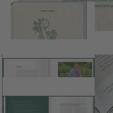
Zum Anfang der Bildergalerie springen
Artikelnr.
004607
MDR Garten - Das grüne
Telefon
Fragen an die MDR-Fernsehgärtnerinnen Claudia Look-Hirnschal
und Heike Mohr. Der praxisnahe Ratgeber für Garten, Balkon und
Zimmerpflanzen. Rat bei Pflanzenkrankheiten und Experten-Tipps
für schöne Gärten aus der beliebten mdr Gartensendung.
22,00 €
inkl. MwSt.
1
Zum Warenkorb hinzufügen
Zur Wunschliste hinzufügen
Sofort lieferbar
"MDR Garten - Das grüne Telefon" ist Ihre Eintrittskarte zu einer
Welt voller Wissen und Spaß. Lehnen Sie sich entspannt zurück und
genießen Sie den Weg zu Ihrem perfekten Garten, begleitet von den
inspirierenden MDR-Fernsehgärtnerinnen. Lassen Sie Ihre
Gartenfragen beantworten und entdecken Sie, wie Sie mit
Leichtigkeit und Freude einen Garten schaffen, der Ihre Träume und
Wünsche widerspiegelt.