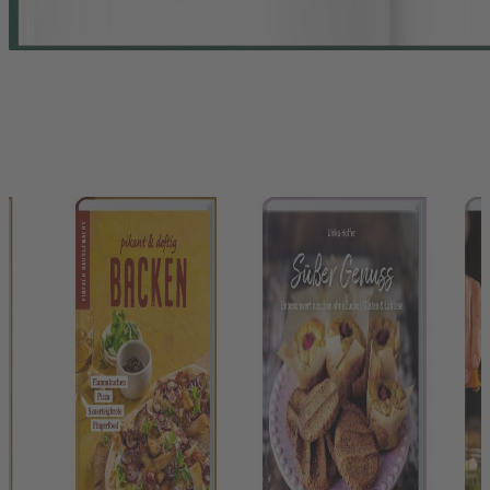
Fotos: MediaPro im LV
Hersteller:
Landwirtschaftsverlag GmbH
Hülsebrockstr. 2-8
48165 Münster
buch@lv.de
Das könnte Ihnen auch gefallen