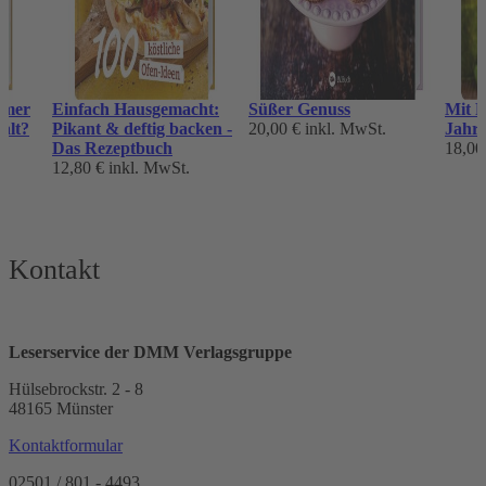
rmer
Einfach Hausgemacht:
Süßer Genuss
Mit P
alt?
Pikant & deftig backen -
20,00 €
inkl. MwSt.
Jahr
Das Rezeptbuch
18,00
12,80 €
inkl. MwSt.
Kontakt
Leserservice der DMM Verlagsgruppe
Hülsebrockstr. 2 - 8
48165 Münster
Kontaktformular
02501 / 801 - 4493