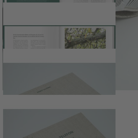
Beschreibung
Bei Anruf: Hilfe für den grünen Daumen
Ob Kampf gegen Giersch, das Schneiden der Hamamelis oder die
Gladiole, die einfach nicht blühen will – wer schnelle und
kompetente Hilfe brauchte, rief samstags bei der erfolgreichen
Radiosendung „Das grüne Telefon“ des MDR Thüringen an. Der
langjährige Parkleiter des egaparks in Erfurt, Horst Schöne, und die
beliebte Radiomoderatorin Claudia Look-Hirnschal halfen den
Zuhörern mit Expertise, Herz und Humor.
Nun gibt es endlich „Das grüne Telefon“ als Nachschlagewerk zu
Garten, Balkon und Zimmerpflanzen:
• Aus dem Radio ins Buch: „Das grüne Telefon“, die beliebte
Sendung des MDR Thüringen, als Gartenratgeber
• Über 200 Antworten auf die wichtigsten und am häufigsten
gestellten Fragen aus weit über 5000 Radiotelefonaten
• Für drinnen und draußen: ob Zimmerpflanze, Zwiebelgewächs,
Staude oder Baum – die kompetenten Ratschläge der beiden
Gartenexperten helfen weiter
• Das Gartenjahr im Blick: alle Gartenprobleme sind nach Monaten
geordnet
• Eine Hommage und Erinnerung an die beliebte und zu früh
verstorbene Moderatorin
• Das Wissen der MDR Garten Experten: ein wunderbares
Geschenk für Garten-Einsteiger und erfahrene Hobby-Gärtner