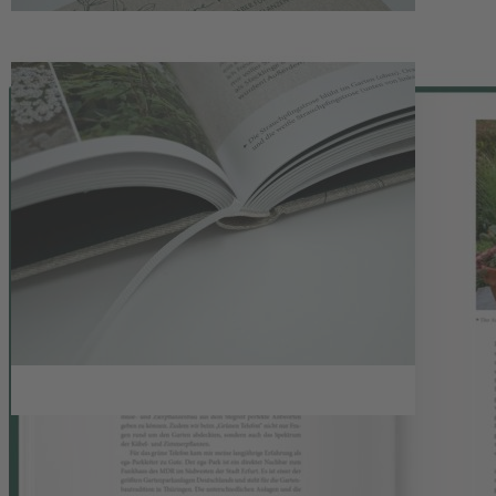
Das „grüne Telefon“ - schneller und kompetenter Rat für jeden
Gärtner
Wie bringe ich meinen Weihnachtsstern wieder zum Blühen? Wann
müssen Ziersträucher geschnitten werden? Wo soll ich meine
mediterranen Kübelpflanzen überwintern? Die Fragen der Hobby-
Gärtner stellen einen bunten Querschnitt typischer Gartenprobleme
dar.
Ganz ausführlich beantwortet Horst Schöne, erfahrener Gärtner und
Diplom-Ingenieur für Gartenbau, alle Fragen mit großer Kompetenz
und einem kleinem Augenzwinkern. Zugleich ehrt er in jedem
Kapitel mit einer persönlichen Erzählung die verstorbene
Radiomoderatorin Claudia Look-Hirnschal, die gemeinsam mit ihm
15 Jahre lang die beliebte Gartensendung im MDR moderierte.
Für Gartenfreunde und Pflanzenliebhaber ist dieser praktische
Ratgeber eine wahre Fundgrube an wertvollen Tipps aus der Praxis!
»Es finden sich […] viele nützliche Alltagstipps, kleine Geschichten
und Anekdoten um den eigenen Garten zu gestalten und zu
pflegen.« Green Care
»Dieses Buch ist ein wunderbarer praxisnaher Rat- & Ideengeber,
sowie ein umfangreiches Nachschlagewerk und sollte in keinem
Regal der gärtnernden Pflanzenliebhaber fehlen.« katikatharinenhof