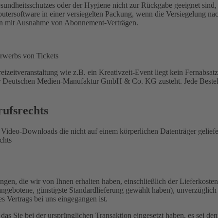
esundheitsschutzes oder der Hygiene nicht zur Rückgabe geeignet sind,
ersoftware in einer versiegelten Packung, wenn die Versiegelung nach
erten mit Ausnahme von Abonnement-Verträgen.
rwerbs von Tickets
eizeitveranstaltung wie z.B. ein Kreativzeit-Event liegt kein Fernabs
Deutschen Medien-Manufaktur GmbH & Co. KG zusteht. Jede Bestellung
ufsrechts
nd Video-Downloads die nicht auf einem körperlichen Datenträger geli
chts
gen, die wir von Ihnen erhalten haben, einschließlich der Lieferkoste
s angebotene, günstigste Standardlieferung gewählt haben), unverzügli
s Vertrags bei uns eingegangen ist.
s Sie bei der ursprünglichen Transaktion eingesetzt haben, es sei den