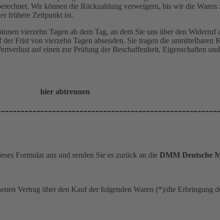
erechnet. Wir können die Rückzahlung verweigern, bis wir die Waren z
r frühere Zeitpunkt ist.
binnen vierzehn Tagen ab dem Tag, an dem Sie uns über den Widerruf d
f der Frist von vierzehn Tagen absenden. Sie tragen die unmittelbare
rtverlust auf einen zur Prüfung der Beschaffenheit, Eigenschaften u
hier abtrennen
--------------------------------------------------------
dieses Formular aus und senden Sie es zurück an die
DMM Deutsche Me
ssenen Vertrag über den Kauf der folgenden Waren (*)/die Erbringung de