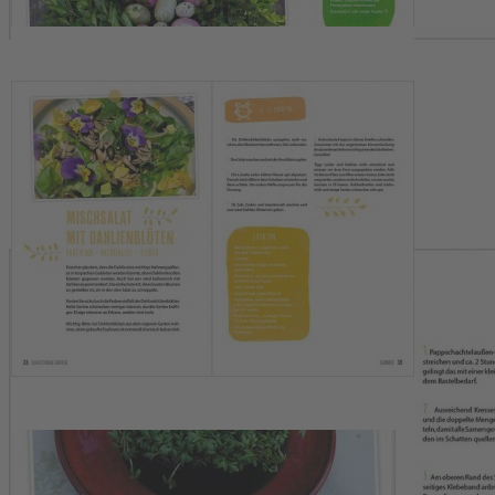
Landwirtschaftsverlag GmbH
Hülsebrockstr. 2-8
48165 Münster
buch@lv.de
Kontakt
Leserservice der DMM Verlagsgruppe
Hülsebrockstr. 2 - 8
48165 Münster
Kontaktformular
02501 / 801 - 4493
Mo. - Fr. 8 - 18 Uhr + Sa. 8 - 13 Uhr
EU-Online-Plattform zur alternativen Streitbeilegung:
ec.europa.eu/consumers/odr