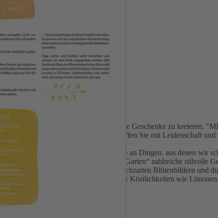
ten
hen Schätze Ihres Gartens, um unvergessliche Geschenke zu kreieren. "M
n in eine inspirierende Reise und erschaffen Sie mit Leidenschaft und 
Natur. Sie beschenken uns mit einer Fülle an Dingen, aus denen wir s
ther haben bereits in der Sendung „MDR Garten“ zahlreiche stilvolle G
basteln und Freude verschenken. Von hauchzarten Blütenbildern und 
n für Pflanzengeschenke. Auch Rezepte für Köstlichkeiten wie Limone