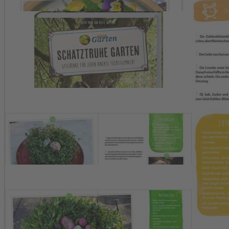
Zum Anfang der Bildergalerie springen
Artikelnr.
004612
MDR Garten - Schatztruhe Gar
Geschenke für jeden Anlass selbst gemacht.
22,00 €
inkl. MwSt.
1
Zum Warenkorb hinzufügen
Zur Wunschliste hinzufügen
Sofort lieferbar
Lassen Sie Ihrer Kreativität freien Lauf und nutzen Sie die natürlic
Ihnen die Welt der Blüten, Früchte und Samen eröffnet. Tauchen Sie ei
Beschreibung
Blüten, Früchte, Samen – unsere Gärten sind wahre Schatztruhen der 
Gartenjournalistin Heike Mohr und die Floristik-Meisterin Beate Wal
haben die beiden ihre Lieblingsstücke zusammengestellt – zum Nach
und üppige Gestecke mit Hortensien bis hin zu feinen Papiertöpfche
Fotos: MediaPro im LV
Hersteller: