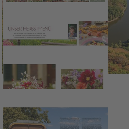
- Landpartie an der Saarschleife
- Zukunftsfähig: Artenreiche Mischwälder
- Vom Wert der Schafwolle
- Kornelkirschen: das Wildobst verarbeiten
- Gut getarnt: die Waldschnepfe
Kontakt
Leserservice der DMM Verlagsgruppe
Hülsebrockstr. 2 - 8
48165 Münster
Kontaktformular
02501 / 801 - 4493
Mo. - Fr. 8 - 18 Uhr + Sa. 8 - 13 Uhr