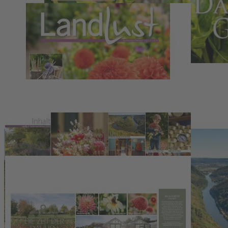
Zum Anfang der Bildergalerie springen
Artikelnr.
006108
Landlust Heft 5/2023
4,80 €
inkl. MwSt.
1
Zum Warenkorb hinzufügen
Zur Wunschliste hinzufügen
Sofort lieferbar
Mit der Landlust-Ausgabe 5/2023 dem Herbst entgegensehen.
Das Booklet „Süße Tartes“ liegt der Ausgabe bei.
Beschreibung
Aus dem Inhalt:
- Dahlienliebe: besondere Dahliensorten
- Ernteglück mit stachellosen Brombeeren
- Gartenpraxis: Leitern für jeden Zweck
- Endivien und Zwiebeln in der Küche
- Handarbeiten: stricken, filzen, nähen
- Schöne Kürbislichter schnitzen
- Wohnen mit Büchern