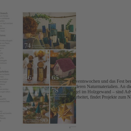
hten 2024
chönsten Ideen zum Fest
es gemütlichen Beisammenseins. Für die Adventswochen und das Fest berei
 Wohnung mit Tannengrün, Zapfen und anderen Naturmaterialien. An di
ätter. Unsere kleinen „Titelhelden“ – die Engel im Holzgewand – sind 
 Adventskranz zur Säge. Wer gerne handarbeitet, findet Projekte zum Nä
ackstube entstehen