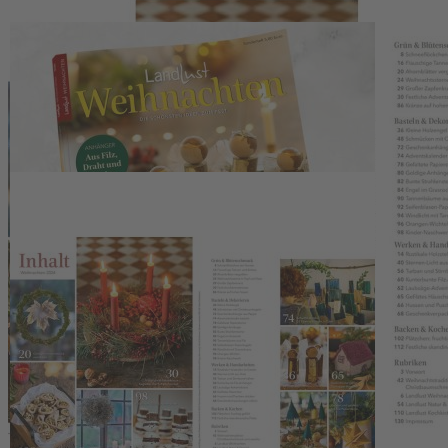
Zum Anfang der Bildergalerie springen
Artikelnr.
006223
Landlust - Sonderheft Weihnac
5,80 €
inkl. MwSt.
1
Zum Warenkorb hinzufügen
Zur Wunschliste hinzufügen
Sofort lieferbar
Das beliebte Landlust Sonderheft Weihnachten 2024 ist da mit den s
Beschreibung
Bald beginnt sie wieder: die Zeit der Lichter, der Winterstille und d
Rezepte und viele kreative Inspirationen. Wir schmücken Haus oder
Schleierkrautblüten, gefaltete Papiersterne oder vergoldete Ahornbl
Adventskaffee. Hobbyschreiner greifen für eine Lichtstele oder einen
Geschenke mit persönlicher Note und in der heimischen Weihnachtsb
köstliche Plätzchen für den Teller.
Kontakt