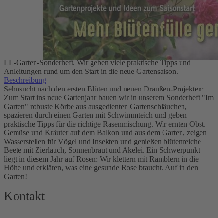
5,80 €
inkl. MwSt.
1
Zum Warenkorb hinzufügen
Zur Wunschliste hinzufügen
Sofort lieferbar
Neues und bewährtes aus dem Zier- und Nutzgarten bietet das neue
LL-Garten-Sonderheft. Wir geben viele praktische Tipps und
Anleitungen rund um den Start in die neue Gartensaison.
Beschreibung
Sehnsucht nach den ersten Blüten und neuen Draußen-Projekten:
Zum Start ins neue Gartenjahr bauen wir in unserem Sonderheft "Im
Garten" robuste Körbe aus ausgedienten Gartenschläuchen,
spazieren durch einen Garten mit Schwimmteich und geben
praktische Tipps für die richtige Rasenmischung. Wir ernten Obst,
Gemüse und Kräuter auf dem Balkon und aus dem Garten, zeigen
Wasserstellen für Vögel und Insekten und genießen blütenreiche
Beete mit Zierlauch, Sonnenbraut und Akelei. Ein Schwerpunkt
liegt in diesem Jahr auf Rosen: Wir klettern mit Ramblern in die
Höhe und erklären, was eine gesunde Rose braucht. Auf in den
Garten!
Kontakt