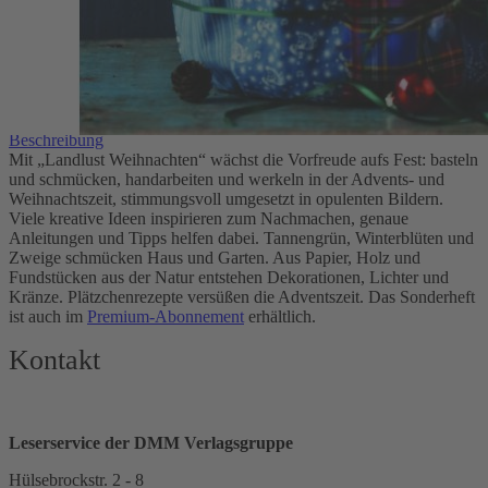
5,80 €
inkl. MwSt.
1
Zum Warenkorb hinzufügen
Zur Wunschliste hinzufügen
Sofort lieferbar
Landlust Sonderheft Weihnachten 2020
Beschreibung
Mit „Landlust Weihnachten“ wächst die Vorfreude aufs Fest: basteln
und schmücken, handarbeiten und werkeln in der Advents- und
Weihnachtszeit, stimmungsvoll umgesetzt in opulenten Bildern.
Viele kreative Ideen inspirieren zum Nachmachen, genaue
Anleitungen und Tipps helfen dabei. Tannengrün, Winterblüten und
Zweige schmücken Haus und Garten. Aus Papier, Holz und
Fundstücken aus der Natur entstehen Dekorationen, Lichter und
Kränze. Plätzchenrezepte versüßen die Adventszeit. Das Sonderheft
ist auch im
Premium-Abonnement
erhältlich.
Kontakt
Leserservice der DMM Verlagsgruppe
Hülsebrockstr. 2 - 8