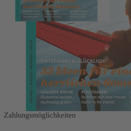
Leserservice der DMM Verlagsgruppe
Hülsebrockstr. 2 - 8
48165 Münster
Kontaktformular
02501 / 801 - 4493
Mo. - Fr. 8 - 18 Uhr + Sa. 8 - 13 Uhr
EU-Online-Plattform zur alternativen Streitbeilegung:
ec.europa.eu/consumers/odr
Zahlungsmöglichkeiten