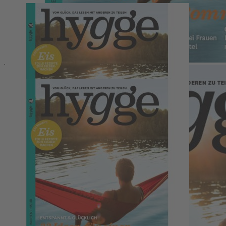
Zum Anfang der Bildergalerie springen
Artikelnr.
062024
hygge 25 (04/2021)
hygge
5,50 €
inkl. MwSt.
1
Zum Warenkorb hinzufügen
Zur Wunschliste hinzufügen
Sofort lieferbar
Entspannt & glücklich – 33 Ideen für einen herrlichen Sommer
Beschreibung
GESUNDE KÜCHE: Glutenfrei backen, nachhaltig grillen
STADTOASEN: So holen sich drei Frauen Natur in ihr Viertel
GRÜNER CAMPEN: Die besten Tipps & naturnahe Plätze
EXTRAHEFT: Eis – tolle Rezepte zum Selbermachen
Kontakt