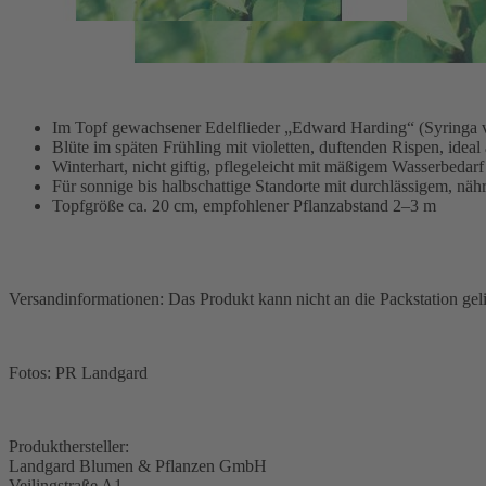
Regelmäßiges Gießen, eine Düngergabe im Frühjahr mit Langzeitdünge
Sorte genügend Raum für ihre natürliche Entwicklung. Kultiviert wir
gewährleistet sind.
Im Topf gewachsener Edelflieder „Edward Harding“ (Syringa v
Blüte im späten Frühling mit violetten, duftenden Rispen, ideal
Winterhart, nicht giftig, pflegeleicht mit mäßigem Wasserbedarf
Für sonnige bis halbschattige Standorte mit durchlässigem, nä
Topfgröße ca. 20 cm, empfohlener Pflanzabstand 2–3 m
Versandinformationen: Das Produkt kann nicht an die Packstation gel
Fotos: PR Landgard
Produkthersteller:
Landgard Blumen & Pflanzen GmbH
Veilingstraße A1