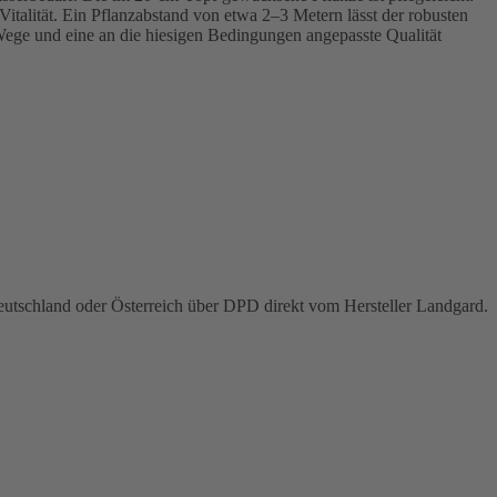
talität. Ein Pflanzabstand von etwa 2–3 Metern lässt der robusten
Wege und eine an die hiesigen Bedingungen angepasste Qualität
Deutschland oder Österreich über DPD direkt vom Hersteller Landgard.