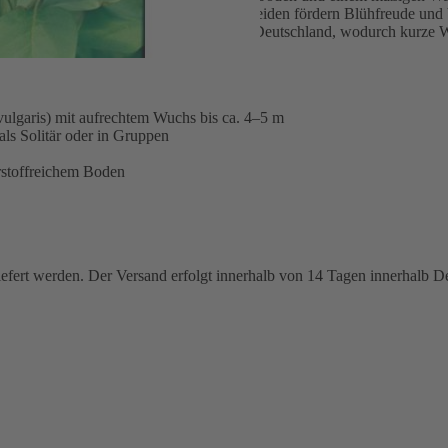
r sowie ein gelegentliches Zurückschneiden fördern Blühfreude und Vi
d der Edelflieder in Familienbetrieben in Deutschland, wodurch kurze 
ulgaris) mit aufrechtem Wuchs bis ca. 4–5 m
 als Solitär oder in Gruppen
hrstoffreichem Boden
iefert werden. Der Versand erfolgt innerhalb von 14 Tagen innerhalb 