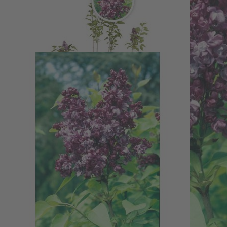
Edelflieder "Edward Harding"
34,95 €
inkl. MwSt.
1
Zum Warenkorb hinzufügen
Zur Wunschliste hinzufügen
Sofort lieferbar
Duftender, tief violett blühender Edelflieder Edward Harding als impos
Beschreibung
Charakterstarke Fliedersorte für lebendig
Der Edelflieder „Edward Harding“ (Syringa vulgaris) verbindet eine a
Frühling und setzen in Garten- und Landschaftsgestaltungen einen mar
ein klar strukturierter Blickfang mit natürlicher Ausstrahlung. Die Sort
„Edward Harding“ bevorzugt einen sonnigen bis halbschattigen Stand