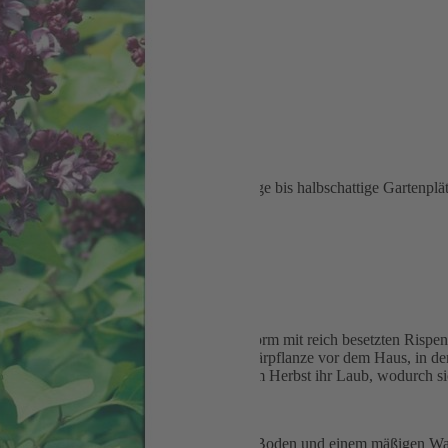
anter, pflegeleichter Blickfang für sonnige bis halbschattige Gartenplä
e Gartenbilder
ufrechte, bis zu 4–5 Meter hohe Wuchsform mit reich besetzten Rispen 
kanten, farbintensiven Akzent. Als Solitärpflanze vor dem Haus, in de
e ist winterhart, nicht giftig und verliert im Herbst ihr Laub, wodurch sic
ort mit durchlässigem, nährstoffreichem Boden und einem mäßigen Was