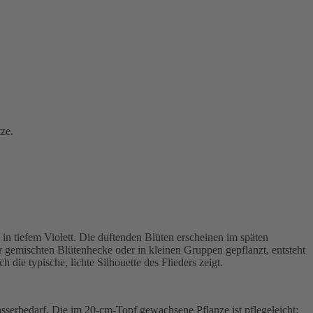
tze.
in tiefem Violett. Die duftenden Blüten erscheinen im späten
r gemischten Blütenhecke oder in kleinen Gruppen gepflanzt, entsteht
h die typische, lichte Silhouette des Flieders zeigt.
serbedarf. Die im 20-cm-Topf gewachsene Pflanze ist pflegeleicht: