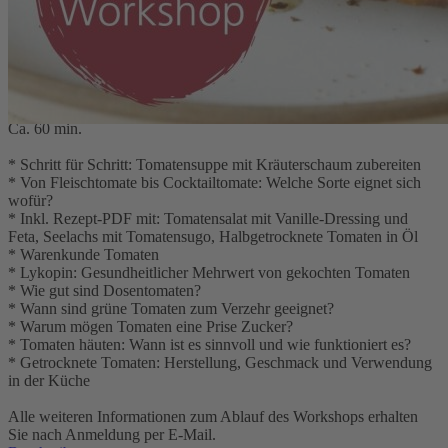
9,90 €
inkl. MwSt.
1
Zum Warenkorb hinzufügen
Zur Wunschliste hinzufügen
Sofort lieferbar
Rund um die Tomate
Ca. 60 min.
* Schritt für Schritt: Tomatensuppe mit Kräuterschaum zubereiten
* Von Fleischtomate bis Cocktailtomate: Welche Sorte eignet sich
wofür?
* Inkl. Rezept-PDF mit: Tomatensalat mit Vanille-Dressing und
Feta, Seelachs mit Tomatensugo, Halbgetrocknete Tomaten in Öl
* Warenkunde Tomaten
* Lykopin: Gesundheitlicher Mehrwert von gekochten Tomaten
* Wie gut sind Dosentomaten?
* Wann sind grüne Tomaten zum Verzehr geeignet?
* Warum mögen Tomaten eine Prise Zucker?
* Tomaten häuten: Wann ist es sinnvoll und wie funktioniert es?
* Getrocknete Tomaten: Herstellung, Geschmack und Verwendung
in der Küche
Alle weiteren Informationen zum Ablauf des Workshops erhalten
Sie nach Anmeldung per E-Mail.