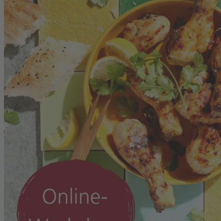
Zum Anfang der Bildergalerie springen
Artikelnr.
130062
Digital-Webinar Marinieren
leicht gemacht